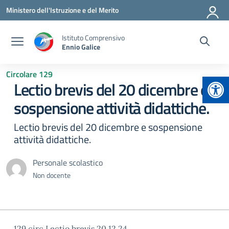
Vai ai contenuti
Vai al menu di navigazione
Vai al footer
Ministero dell'Istruzione e del Merito
Istituto Comprensivo
Ennio Galice
Circolare 129
Apr
Lectio brevis del 20 dicembre e
sospensione attività didattiche.
Lectio brevis del 20 dicembre e sospensione
attività didattiche.
Personale scolastico
Non docente
129 circ Lectio brevis 20.12.24