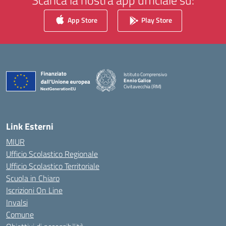
Scarica la nostra app ufficiale su:
App Store
Play Store
Istituto Comprensivo
Ennio Galice
Civitavecchia (RM)
— Visita la pagina iniziale della scuola
Link Esterni
MIUR
Ufficio Scolastico Regionale
Ufficio Scolastico Territoriale
Scuola in Chiaro
Iscrizioni On Line
Invalsi
Comune