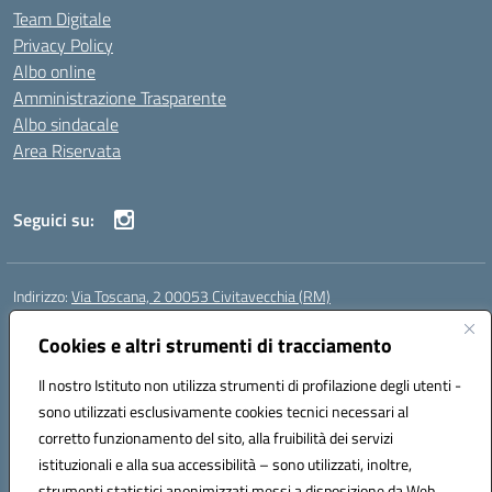
Team Digitale
Privacy Policy
Albo online
Amministrazione Trasparente
Albo sindacale
Area Riservata
Seguici su:
Indirizzo:
Via Toscana, 2 00053 Civitavecchia (RM)
Centralino:
076631482
Email:
rmic8b900g@istruzione.it
Posta elettronica certificata (PEC):
Cookies e altri strumenti di tracciamento
rmic8b900g@pec.istruzione.it
Codice fiscale: 91038380589
Il nostro Istituto non utilizza strumenti di profilazione degli utenti -
Codice meccanografico:
RMIC8B900G
sono utilizzati esclusivamente cookies tecnici necessari al
Codice Indice delle Pubbliche Amministrazioni (IPA): istsc_rmic8b900g
corretto funzionamento del sito, alla fruibilità dei servizi
Codice unico di fatturazione (CUF): UFP4NO
istituzionali e alla sua accessibilità – sono utilizzati, inoltre,
strumenti statistici anonimizzati messi a disposizione da Web