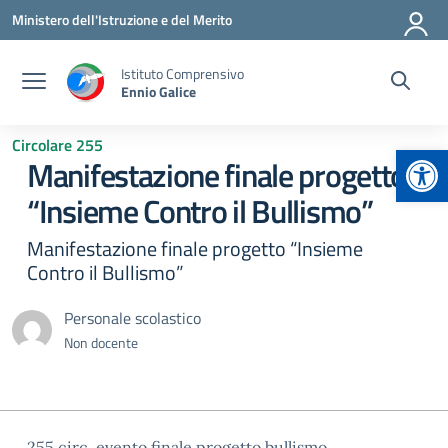
Vai ai contenuti
Vai al menu di navigazione
Vai al footer
Ministero dell'Istruzione e del Merito
Istituto Comprensivo
Ennio Galice
Circolare 255
Apr
Manifestazione finale progetto
“Insieme Contro il Bullismo”
Manifestazione finale progetto “Insieme
Contro il Bullismo”
Personale scolastico
Non docente
255 circ. evento finale progetto bullismo