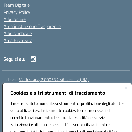
Team Digitale
Privacy Policy
Albo online
Amministrazione Trasparente
Albo sindacale
Area Riservata
Seguici su:
Indirizzo:
Via Toscana, 2 00053 Civitavecchia (RM)
Centralino:
076631482
Email:
rmic8b900g@istruzione.it
Posta elettronica certificata (PEC):
Cookies e altri strumenti di tracciamento
rmic8b900g@pec.istruzione.it
Codice fiscale: 91038380589
Il nostro Istituto non utilizza strumenti di profilazione degli utenti -
Codice meccanografico:
RMIC8B900G
sono utilizzati esclusivamente cookies tecnici necessari al
Codice Indice delle Pubbliche Amministrazioni (IPA): istsc_rmic8b900g
corretto funzionamento del sito, alla fruibilità dei servizi
Codice unico di fatturazione (CUF): UFP4NO
istituzionali e alla sua accessibilità – sono utilizzati, inoltre,
strumenti statistici anonimizzati messi a disposizione da Web