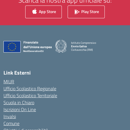
Scarica la nostra app ufficiale su:
App Store
Play Store
Istituto Comprensivo
Ennio Galice
Civitavecchia (RM)
— Visita la pagina iniziale della scuola
Link Esterni
MIUR
Ufficio Scolastico Regionale
Ufficio Scolastico Territoriale
Scuola in Chiaro
Iscrizioni On Line
Invalsi
Comune