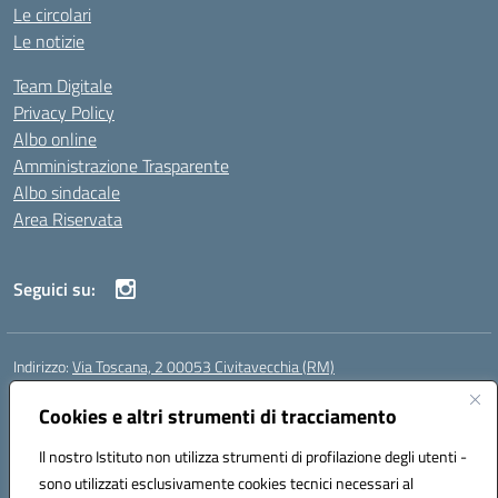
Le circolari
Le notizie
Team Digitale
Privacy Policy
Albo online
Amministrazione Trasparente
Albo sindacale
Area Riservata
Seguici su:
Indirizzo:
Via Toscana, 2 00053 Civitavecchia (RM)
Centralino:
076631482
Email:
rmic8b900g@istruzione.it
Posta elettronica certificata (PEC):
Cookies e altri strumenti di tracciamento
rmic8b900g@pec.istruzione.it
Codice fiscale: 91038380589
Il nostro Istituto non utilizza strumenti di profilazione degli utenti -
Codice meccanografico:
RMIC8B900G
sono utilizzati esclusivamente cookies tecnici necessari al