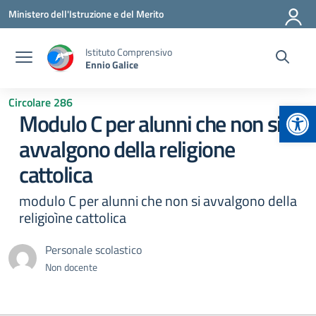
Vai ai contenuti
Vai al menu di navigazione
Vai al footer
Ministero dell'Istruzione e del Merito
Istituto Comprensivo
Ennio Galice
Circolare 286
Apr
Modulo C per alunni che non si
avvalgono della religione
cattolica
modulo C per alunni che non si avvalgono della
religioìne cattolica
Personale scolastico
Non docente