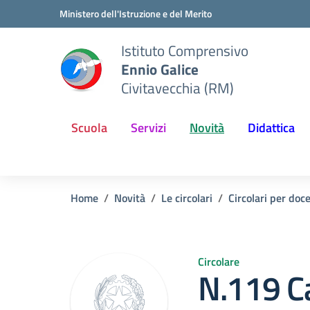
Vai ai contenuti
Vai al menu di navigazione
Vai al footer
Ministero dell'Istruzione e del Merito
Istituto Comprensivo
Ennio Galice
Civitavecchia (RM)
Scuola
Servizi
Novità
Didattica
Home
Novità
Le circolari
Circolari per doc
Circolare
N.119 C