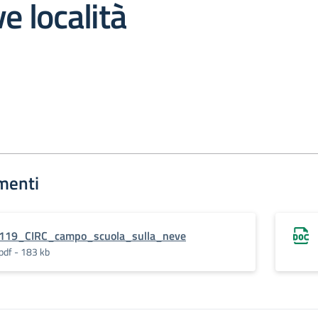
e località
menti
119_CIRC_campo_scuola_sulla_neve
pdf - 183 kb