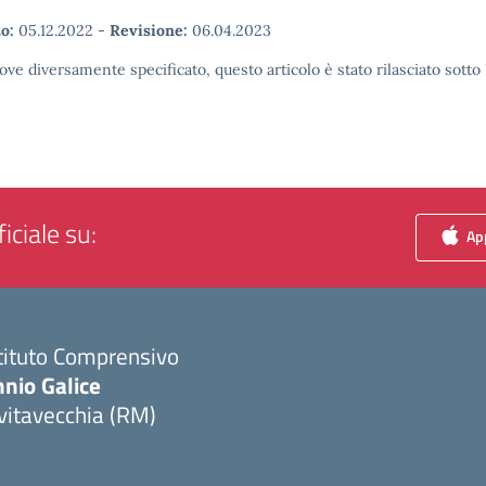
o:
05.12.2022
-
Revisione:
06.04.2023
ove diversamente specificato, questo articolo è stato rilasciato sott
iciale su:
App
tituto Comprensivo
nio Galice
vitavecchia (RM)
Visita la pagina iniziale della scuola