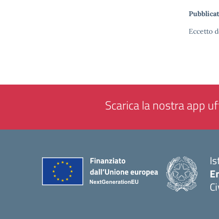
Pubblicat
Eccetto d
Scarica la nostra app uff
Is
En
Ci
— 