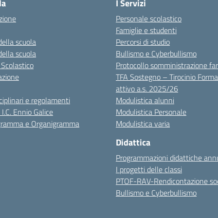
la
I Servizi
zione
Personale scolastico
Famiglie e studenti
della scuola
Percorsi di studio
della scuola
Bullismo e Cyberbullismo
 Scolastico
Protocollo somministrazione fa
azione
TFA Sostegno – Tirocinio Forma
attivo a.s. 2025/26
sciplinari e regolamenti
Modulistica alunni
 I.C. Ennio Galice
Modulistica Personale
igramma e Organigramma
Modulistica varia
Didattica
Programmazioni didattiche annu
I progetti delle classi
PTOF-RAV-Rendicontazione soc
Bullismo e Cyberbullismo