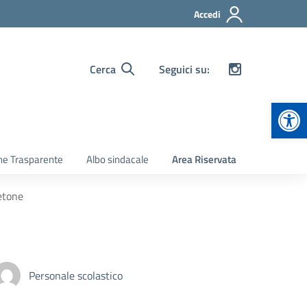
Accedi
Cerca
Seguici su:
Apr
ne Trasparente
Albo sindacale
Area Riservata
etone
Personale scolastico