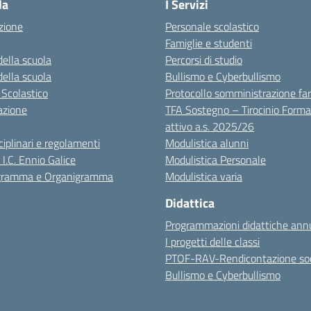
la
I Servizi
zione
Personale scolastico
Famiglie e studenti
della scuola
Percorsi di studio
della scuola
Bullismo e Cyberbullismo
 Scolastico
Protocollo somministrazione fa
azione
TFA Sostegno – Tirocinio Forma
attivo a.s. 2025/26
sciplinari e regolamenti
Modulistica alunni
 I.C. Ennio Galice
Modulistica Personale
igramma e Organigramma
Modulistica varia
Didattica
Programmazioni didattiche annu
I progetti delle classi
PTOF-RAV-Rendicontazione soc
Bullismo e Cyberbullismo