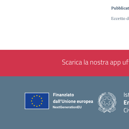
Pubblicat
Eccetto d
Scarica la nostra app uff
Is
En
Ci
— 