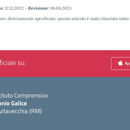
o:
12.12.2022
-
Revisione:
06.04.2023
ove diversamente specificato, questo articolo è stato rilasciato sott
iciale su:
App
tituto Comprensivo
nio Galice
vitavecchia (RM)
Visita la pagina iniziale della scuola