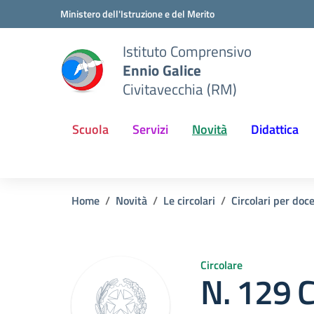
Vai ai contenuti
Vai al menu di navigazione
Vai al footer
Ministero dell'Istruzione e del Merito
Istituto Comprensivo
Ennio Galice
Civitavecchia (RM)
Scuola
Servizi
Novità
Didattica
Home
Novità
Le circolari
Circolari per doc
Circolare
N. 129 