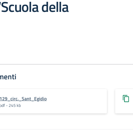
“Scuola della
menti
129_circ._Sant_Egidio
pdf - 245 kb