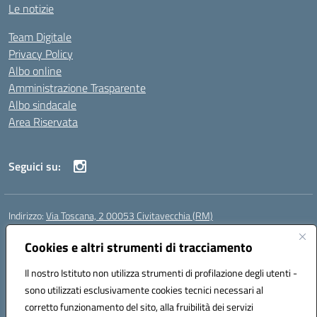
Le notizie
Team Digitale
Privacy Policy
Albo online
Amministrazione Trasparente
Albo sindacale
Area Riservata
Seguici su:
Indirizzo:
Via Toscana, 2 00053 Civitavecchia (RM)
Centralino:
076631482
Email:
rmic8b900g@istruzione.it
Posta elettronica certificata (PEC):
Cookies e altri strumenti di tracciamento
rmic8b900g@pec.istruzione.it
Codice fiscale: 91038380589
Il nostro Istituto non utilizza strumenti di profilazione degli utenti -
Codice meccanografico:
RMIC8B900G
sono utilizzati esclusivamente cookies tecnici necessari al
Codice Indice delle Pubbliche Amministrazioni (IPA): istsc_rmic8b900g
corretto funzionamento del sito, alla fruibilità dei servizi
Codice unico di fatturazione (CUF): UFP4NO