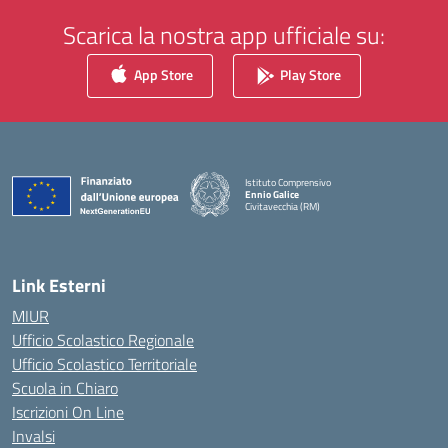
Scarica la nostra app ufficiale su:
App Store
Play Store
Istituto Comprensivo
Ennio Galice
Civitavecchia (RM)
— Visita la pagina iniziale della scuola
Link Esterni
MIUR
Ufficio Scolastico Regionale
Ufficio Scolastico Territoriale
Scuola in Chiaro
Iscrizioni On Line
Invalsi