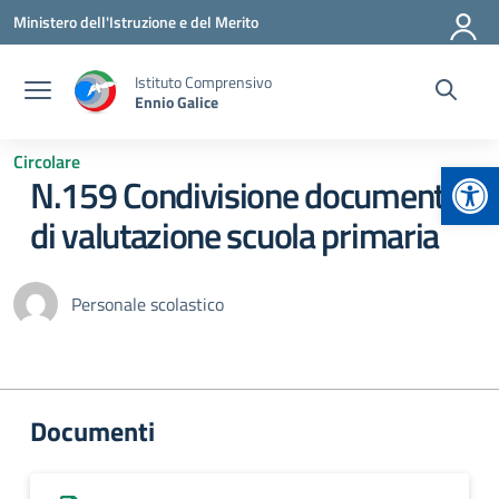
Vai ai contenuti
Vai al menu di navigazione
Vai al footer
Ministero dell'Istruzione e del Merito
Istituto Comprensivo
Ennio Galice
Circolare
Apr
N.159 Condivisione documento
di valutazione scuola primaria
Personale scolastico
Documenti