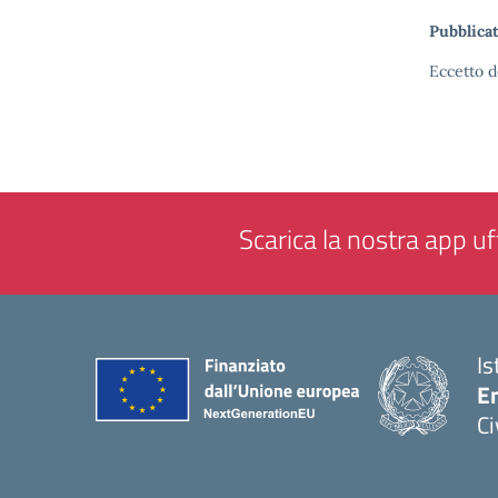
Pubblicat
Eccetto d
Scarica la nostra app uff
Is
En
Ci
— 