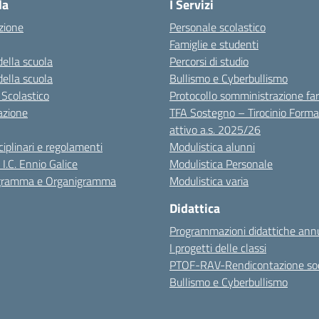
la
I Servizi
zione
Personale scolastico
Famiglie e studenti
della scuola
Percorsi di studio
della scuola
Bullismo e Cyberbullismo
 Scolastico
Protocollo somministrazione fa
azione
TFA Sostegno – Tirocinio Forma
attivo a.s. 2025/26
sciplinari e regolamenti
Modulistica alunni
 I.C. Ennio Galice
Modulistica Personale
igramma e Organigramma
Modulistica varia
Didattica
Programmazioni didattiche annu
I progetti delle classi
PTOF-RAV-Rendicontazione soc
Bullismo e Cyberbullismo