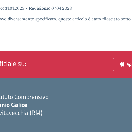
o:
31.01.2023
-
Revisione:
07.04.2023
ove diversamente specificato, questo articolo è stato rilasciato sott
iciale su:
App
tituto Comprensivo
nio Galice
vitavecchia (RM)
Visita la pagina iniziale della scuola