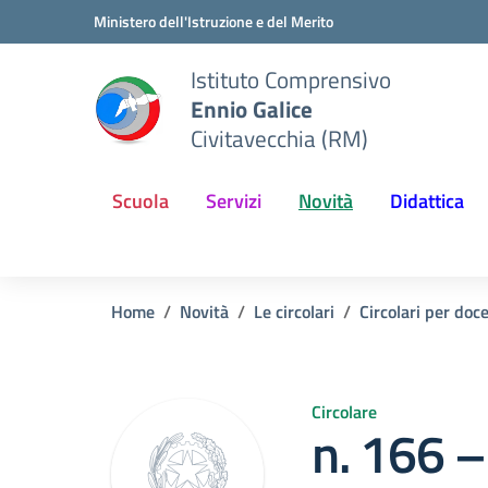
Vai ai contenuti
Vai al menu di navigazione
Vai al footer
Ministero dell'Istruzione e del Merito
Istituto Comprensivo
Ennio Galice
Civitavecchia (RM)
Scuola
Servizi
Novità
Didattica
Home
Novità
Le circolari
Circolari per doc
Circolare
n. 166 –