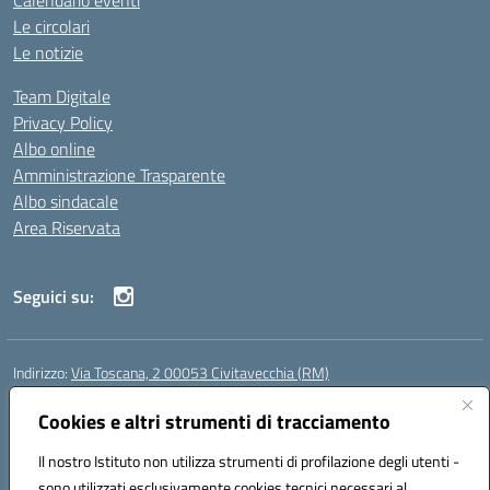
Calendario eventi
Le circolari
Le notizie
Team Digitale
Privacy Policy
Albo online
Amministrazione Trasparente
Albo sindacale
Area Riservata
Seguici su:
Indirizzo:
Via Toscana, 2 00053 Civitavecchia (RM)
Centralino:
076631482
Email:
rmic8b900g@istruzione.it
Posta elettronica certificata (PEC):
Cookies e altri strumenti di tracciamento
rmic8b900g@pec.istruzione.it
Codice fiscale: 91038380589
Il nostro Istituto non utilizza strumenti di profilazione degli utenti -
Codice meccanografico:
RMIC8B900G
sono utilizzati esclusivamente cookies tecnici necessari al