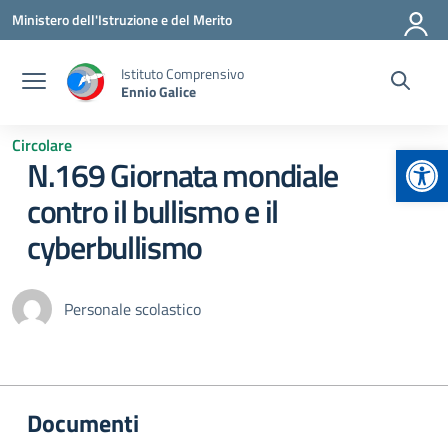
Vai ai contenuti
Vai al menu di navigazione
Vai al footer
Ministero dell'Istruzione e del Merito
Istituto Comprensivo
Ennio Galice
Circolare
Apr
N.169 Giornata mondiale
contro il bullismo e il
cyberbullismo
Personale scolastico
Documenti