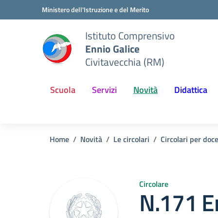
Vai ai contenuti
Vai al menu di navigazione
Vai al footer
Ministero dell'Istruzione e del Merito
Istituto Comprensivo
Ennio Galice
Civitavecchia (RM)
Scuola
Servizi
Novità
Didattica
Home
Novità
Le circolari
Circolari per doc
Circolare
N.171 E