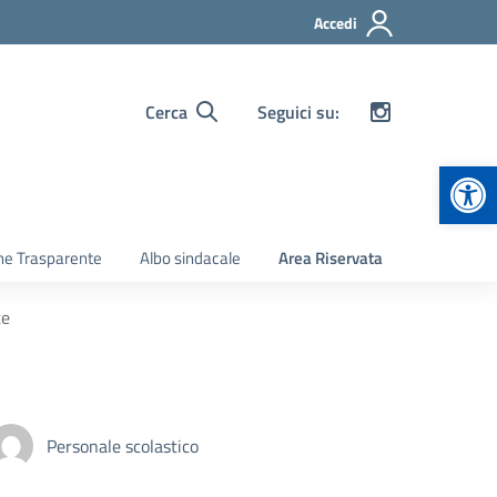
Accedi
Cerca
Seguici su:
Apr
ne Trasparente
Albo sindacale
Area Riservata
te
Personale scolastico