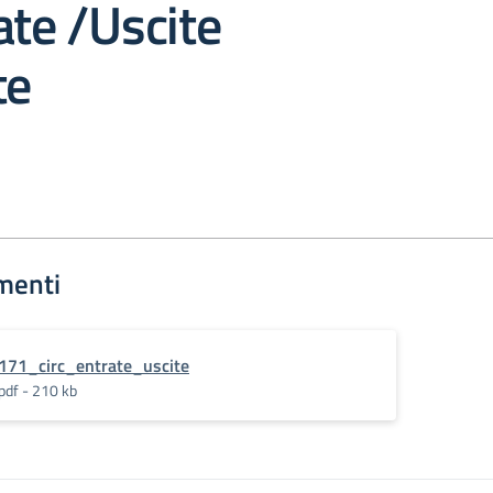
ate /Uscite
te
menti
171_circ_entrate_uscite
pdf - 210 kb