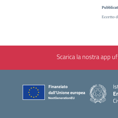
Pubblicat
Eccetto d
Scarica la nostra app uff
Is
En
Ci
— 