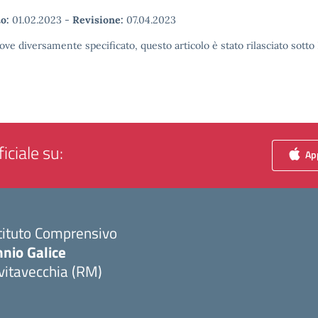
o:
01.02.2023
-
Revisione:
07.04.2023
ove diversamente specificato, questo articolo è stato rilasciato sott
iciale su:
App
tituto Comprensivo
nio Galice
vitavecchia (RM)
Visita la pagina iniziale della scuola