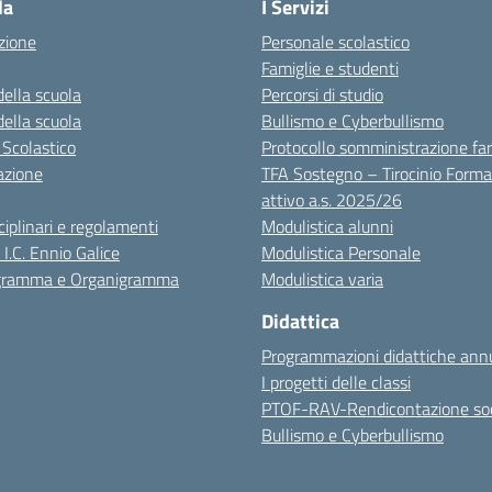
la
I Servizi
zione
Personale scolastico
Famiglie e studenti
della scuola
Percorsi di studio
della scuola
Bullismo e Cyberbullismo
 Scolastico
Protocollo somministrazione fa
azione
TFA Sostegno – Tirocinio Forma
attivo a.s. 2025/26
sciplinari e regolamenti
Modulistica alunni
 I.C. Ennio Galice
Modulistica Personale
igramma e Organigramma
Modulistica varia
Didattica
Programmazioni didattiche annu
I progetti delle classi
PTOF-RAV-Rendicontazione soc
Bullismo e Cyberbullismo