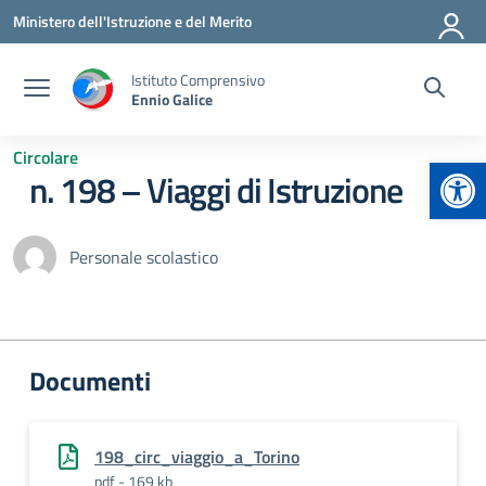
Vai ai contenuti
Vai al menu di navigazione
Vai al footer
Ministero dell'Istruzione e del Merito
Istituto Comprensivo
Ennio Galice
Circolare
Apr
n. 198 – Viaggi di Istruzione
Personale scolastico
Documenti
198_circ_viaggio_a_Torino
pdf - 169 kb