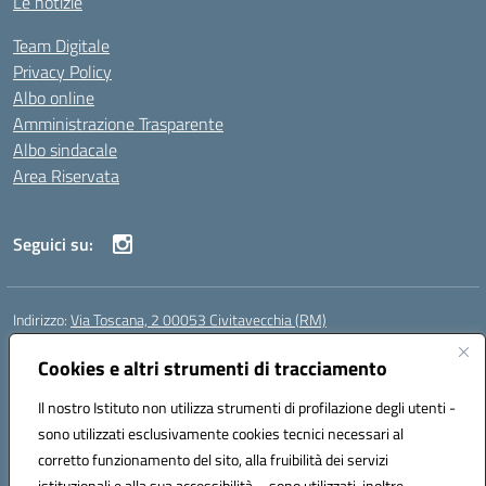
Le notizie
Team Digitale
Privacy Policy
Albo online
Amministrazione Trasparente
Albo sindacale
Area Riservata
Seguici su:
Indirizzo:
Via Toscana, 2 00053 Civitavecchia (RM)
Centralino:
076631482
Email:
rmic8b900g@istruzione.it
Posta elettronica certificata (PEC):
Cookies e altri strumenti di tracciamento
rmic8b900g@pec.istruzione.it
Codice fiscale: 91038380589
Il nostro Istituto non utilizza strumenti di profilazione degli utenti -
Codice meccanografico:
RMIC8B900G
sono utilizzati esclusivamente cookies tecnici necessari al
Codice Indice delle Pubbliche Amministrazioni (IPA): istsc_rmic8b900g
corretto funzionamento del sito, alla fruibilità dei servizi
Codice unico di fatturazione (CUF): UFP4NO
istituzionali e alla sua accessibilità – sono utilizzati, inoltre,