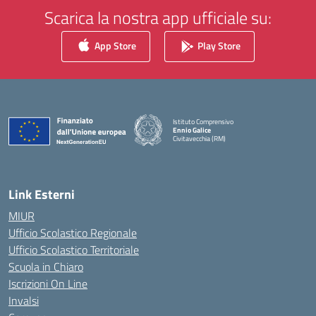
Scarica la nostra app ufficiale su:
App Store
Play Store
Istituto Comprensivo
Ennio Galice
Civitavecchia (RM)
— Visita la pagina iniziale della scuola
Link Esterni
MIUR
Ufficio Scolastico Regionale
Ufficio Scolastico Territoriale
Scuola in Chiaro
Iscrizioni On Line
Invalsi