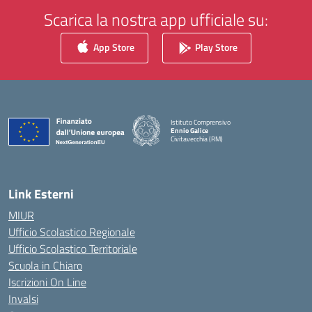
Scarica la nostra app ufficiale su:
App Store
Play Store
Istituto Comprensivo
Ennio Galice
Civitavecchia (RM)
— Visita la pagina iniziale della scuola
Link Esterni
MIUR
Ufficio Scolastico Regionale
Ufficio Scolastico Territoriale
Scuola in Chiaro
Iscrizioni On Line
Invalsi