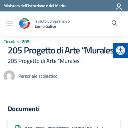
Vai ai contenuti
Vai al menu di navigazione
Vai al footer
Ministero dell'Istruzione e del Merito
Istituto Comprensivo
Ennio Galice
Circolare 205
Apr
205 Progetto di Arte “Murales”
205 Progetto di Arte “Murales”
Personale scolastico
Documenti