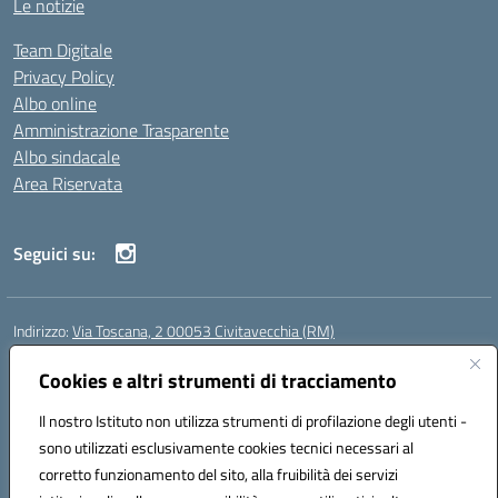
Le notizie
Team Digitale
Privacy Policy
Albo online
Amministrazione Trasparente
Albo sindacale
Area Riservata
Seguici su:
Indirizzo:
Via Toscana, 2 00053 Civitavecchia (RM)
Centralino:
076631482
Email:
rmic8b900g@istruzione.it
Posta elettronica certificata (PEC):
Cookies e altri strumenti di tracciamento
rmic8b900g@pec.istruzione.it
Codice fiscale: 91038380589
Il nostro Istituto non utilizza strumenti di profilazione degli utenti -
Codice meccanografico:
RMIC8B900G
sono utilizzati esclusivamente cookies tecnici necessari al
Codice Indice delle Pubbliche Amministrazioni (IPA): istsc_rmic8b900g
corretto funzionamento del sito, alla fruibilità dei servizi
Codice unico di fatturazione (CUF): UFP4NO