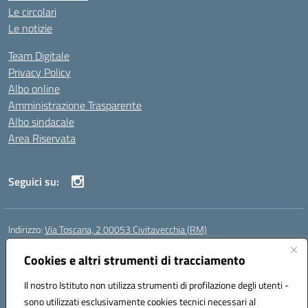
Le circolari
Le notizie
Team Digitale
Privacy Policy
Albo online
Amministrazione Trasparente
Albo sindacale
Area Riservata
Seguici su:
Indirizzo:
Via Toscana, 2 00053 Civitavecchia (RM)
Centralino:
076631482
Email:
rmic8b900g@istruzione.it
Posta elettronica certificata (PEC):
Cookies e altri strumenti di tracciamento
rmic8b900g@pec.istruzione.it
Codice fiscale: 91038380589
Il nostro Istituto non utilizza strumenti di profilazione degli utenti -
Codice meccanografico:
RMIC8B900G
sono utilizzati esclusivamente cookies tecnici necessari al