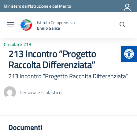
Vai ai contenuti
Vai al menu di navigazione
Vai al footer
Ministero dell'Istruzione e del Merito
Istituto Comprensivo
Ennio Galice
Circolare 213
Apr
213 Incontro “Progetto
Raccolta Differenziata”
213 Incontro “Progetto Raccolta Differenziata”
Personale scolastico
Documenti