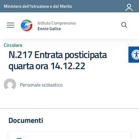
Vai ai contenuti
Vai al menu di navigazione
Vai al footer
Ministero dell'Istruzione e del Merito
Istituto Comprensivo
Ennio Galice
Circolare
A
N.217 Entrata posticipata
quarta ora 14.12.22
Personale scolastico
Documenti