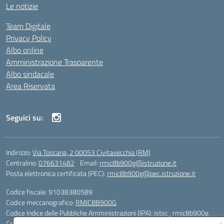
Le notizie
Team Digitale
Privacy Policy
Albo online
Amministrazione Trasparente
Albo sindacale
Area Riservata
Seguici su:
Indirizzo:
Via Toscana, 2 00053 Civitavecchia (RM)
Centralino:
076631482
Email:
rmic8b900g@istruzione.it
Posta elettronica certificata (PEC):
rmic8b900g@pec.istruzione.it
Codice fiscale: 91038380589
Codice meccanografico:
RMIC8B900G
Codice Indice delle Pubbliche Amministrazioni (IPA): istsc_rmic8b900g
Codice unico di fatturazione (CUF): UFP4NO