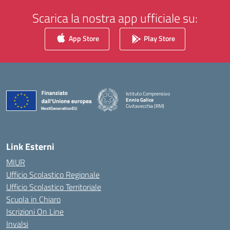
Scarica la nostra app ufficiale su:
App Store
Play Store
Istituto Comprensivo
Ennio Galice
Civitavecchia (RM)
— Visita la pagina iniziale della scuola
Link Esterni
MIUR
Ufficio Scolastico Regionale
Ufficio Scolastico Territoriale
Scuola in Chiaro
Iscrizioni On Line
Invalsi