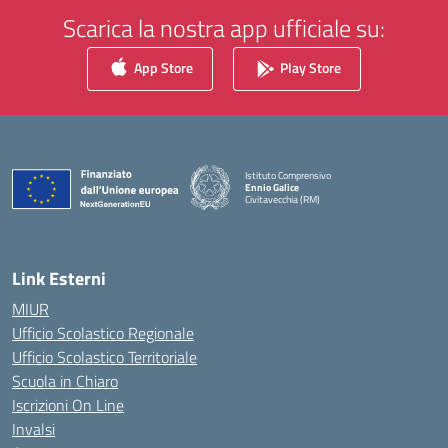
Scarica la nostra app ufficiale su:
App Store
Play Store
Istituto Comprensivo
Ennio Galice
Civitavecchia (RM)
— Visita la pagina iniziale della scuola
Link Esterni
MIUR
Ufficio Scolastico Regionale
Ufficio Scolastico Territoriale
Scuola in Chiaro
Iscrizioni On Line
Invalsi