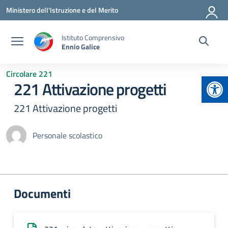
Vai ai contenuti
Vai al menu di navigazione
Vai al footer
Ministero dell'Istruzione e del Merito
Istituto Comprensivo
Ennio Galice
Circolare 221
Apr
221 Attivazione progetti
221 Attivazione progetti
Personale scolastico
Documenti