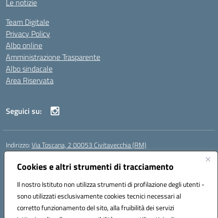
Le notizie
Team Digitale
Privacy Policy
Albo online
Amministrazione Trasparente
Albo sindacale
Area Riservata
Seguici su:
Indirizzo:
Via Toscana, 2 00053 Civitavecchia (RM)
Centralino:
076631482
Email:
rmic8b900g@istruzione.it
Posta elettronica certificata (PEC):
Cookies e altri strumenti di tracciamento
rmic8b900g@pec.istruzione.it
Codice fiscale: 91038380589
Il nostro Istituto non utilizza strumenti di profilazione degli utenti -
Codice meccanografico:
RMIC8B900G
sono utilizzati esclusivamente cookies tecnici necessari al
Codice Indice delle Pubbliche Amministrazioni (IPA): istsc_rmic8b900g
corretto funzionamento del sito, alla fruibilità dei servizi
Codice unico di fatturazione (CUF): UFP4NO