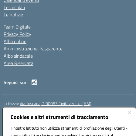
Calendario eventi
Le circolari
Le notizie
Team Digitale
Privacy Policy
Albo online
Amministrazione Trasparente
Albo sindacale
Area Riservata
Seguici su:
Indirizzo:
Via Toscana, 2 00053 Civitavecchia (RM)
Centralino:
076631482
Email:
rmic8b900g@istruzione.it
Posta elettronica certificata (PEC):
Cookies e altri strumenti di tracciamento
rmic8b900g@pec.istruzione.it
Codice fiscale: 91038380589
Il nostro Istituto non utilizza strumenti di profilazione degli utenti -
Codice meccanografico:
RMIC8B900G
sono utilizzati esclusivamente cookies tecnici necessari al