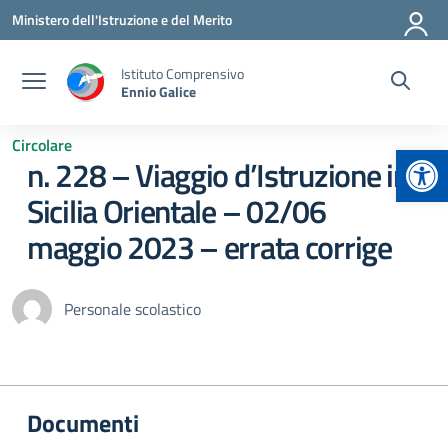
Vai ai contenuti
Vai al menu di navigazione
Vai al footer
Ministero dell'Istruzione e del Merito
Istituto Comprensivo
Ennio Galice
Circolare
Apr
n. 228 – Viaggio d’Istruzione in
Sicilia Orientale – 02/06
maggio 2023 – errata corrige
Personale scolastico
Documenti