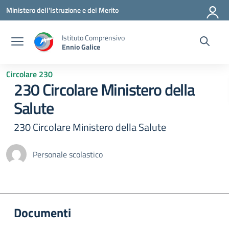
Vai ai contenuti
Vai al menu di navigazione
Vai al footer
Ministero dell'Istruzione e del Merito
Istituto Comprensivo
Ennio Galice
Circolare 230
230 Circolare Ministero della
Salute
230 Circolare Ministero della Salute
Personale scolastico
Documenti