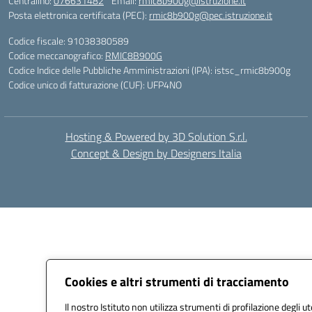
Centralino:
076631482
Email:
rmic8b900g@istruzione.it
Posta elettronica certificata (PEC):
rmic8b900g@pec.istruzione.it
Codice fiscale: 91038380589
Codice meccanografico:
RMIC8B900G
Codice Indice delle Pubbliche Amministrazioni (IPA): istsc_rmic8b900g
Codice unico di fatturazione (CUF): UFP4NO
Hosting & Powered by 3D Solution S.r.l.
Concept & Design by Designers Italia
Cookies e altri strumenti di tracciamento
Il nostro Istituto non utilizza strumenti di profilazione degli ut