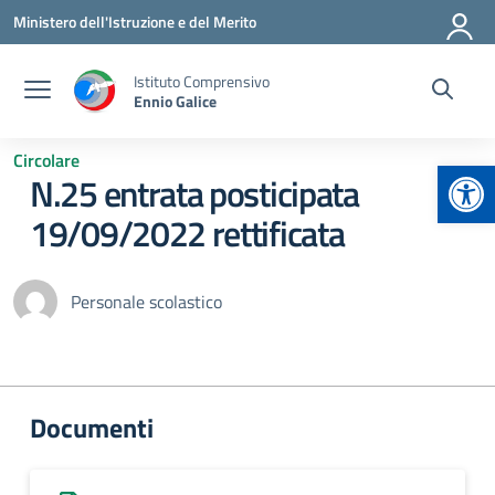
Vai ai contenuti
Vai al menu di navigazione
Vai al footer
Ministero dell'Istruzione e del Merito
Istituto Comprensivo
Ennio Galice
Circolare
Apr
N.25 entrata posticipata
19/09/2022 rettificata
Personale scolastico
Documenti