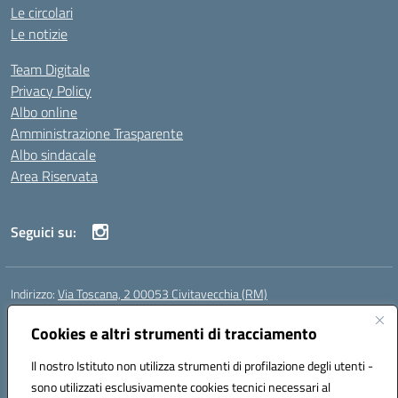
Le circolari
Le notizie
Team Digitale
Privacy Policy
Albo online
Amministrazione Trasparente
Albo sindacale
Area Riservata
Seguici su:
Indirizzo:
Via Toscana, 2 00053 Civitavecchia (RM)
Centralino:
076631482
Email:
rmic8b900g@istruzione.it
Posta elettronica certificata (PEC):
Cookies e altri strumenti di tracciamento
rmic8b900g@pec.istruzione.it
Codice fiscale: 91038380589
Il nostro Istituto non utilizza strumenti di profilazione degli utenti -
Codice meccanografico:
RMIC8B900G
sono utilizzati esclusivamente cookies tecnici necessari al