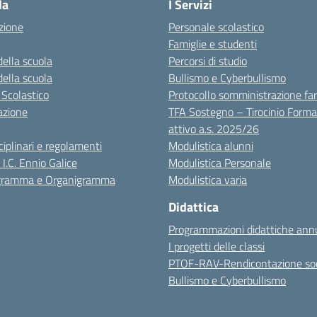
la
I Servizi
zione
Personale scolastico
Famiglie e studenti
della scuola
Percorsi di studio
della scuola
Bullismo e Cyberbullismo
 Scolastico
Protocollo somministrazione fa
azione
TFA Sostegno – Tirocinio Forma
attivo a.s. 2025/26
sciplinari e regolamenti
Modulistica alunni
 I.C. Ennio Galice
Modulistica Personale
igramma e Organigramma
Modulistica varia
Didattica
Programmazioni didattiche annu
I progetti delle classi
PTOF-RAV-Rendicontazione soc
Bullismo e Cyberbullismo