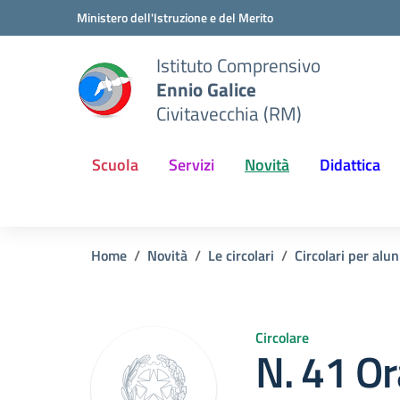
Vai ai contenuti
Vai al menu di navigazione
Vai al footer
Ministero dell'Istruzione e del Merito
Istituto Comprensivo
Ennio Galice
Civitavecchia (RM)
Scuola
Servizi
Novità
Didattica
Home
Novità
Le circolari
Circolari per alun
Circolare
N. 41 Or