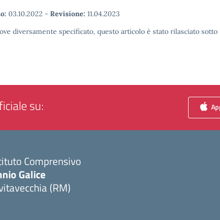
o:
03.10.2022
-
Revisione:
11.04.2023
ove diversamente specificato, questo articolo è stato rilasciato sott
iciale su:
App
tituto Comprensivo
nio Galice
vitavecchia (RM)
Visita la pagina iniziale della scuola