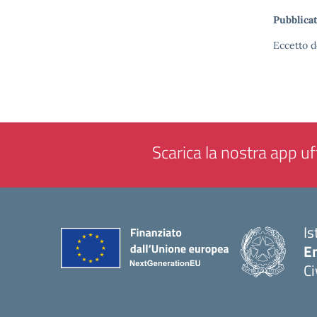
Pubblicat
Eccetto d
Scarica la nostra app uff
Is
En
Ci
— 