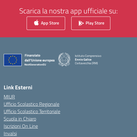
Scarica la nostra app ufficiale su:
App Store
Play Store
Istituto Comprensivo
Ennio Galice
Civitavecchia (RM)
— Visita la pagina iniziale della scuola
Link Esterni
MIUR
Ufficio Scolastico Regionale
Ufficio Scolastico Territoriale
Scuola in Chiaro
Iscrizioni On Line
Invalsi