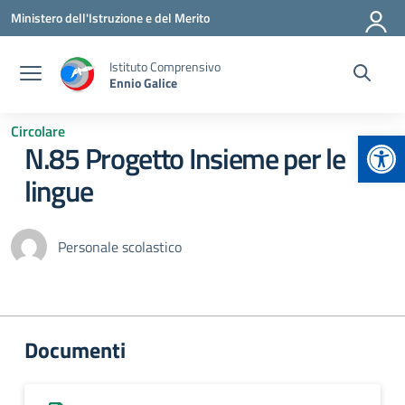
Vai ai contenuti
Vai al menu di navigazione
Vai al footer
Ministero dell'Istruzione e del Merito
Istituto Comprensivo
Ennio Galice
Circolare
Apr
N.85 Progetto Insieme per le
lingue
Personale scolastico
Documenti