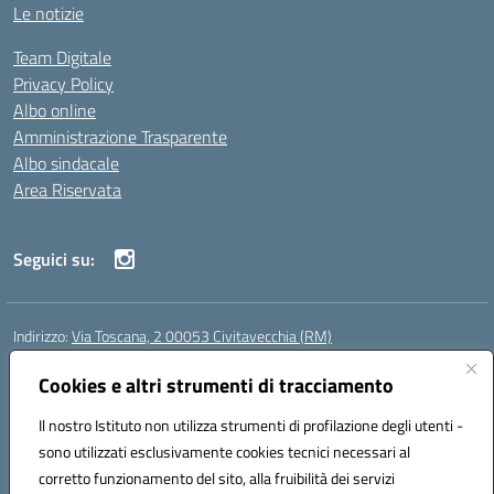
Le notizie
Team Digitale
Privacy Policy
Albo online
Amministrazione Trasparente
Albo sindacale
Area Riservata
Seguici su:
Indirizzo:
Via Toscana, 2 00053 Civitavecchia (RM)
Centralino:
076631482
Email:
rmic8b900g@istruzione.it
Posta elettronica certificata (PEC):
Cookies e altri strumenti di tracciamento
rmic8b900g@pec.istruzione.it
Codice fiscale: 91038380589
Il nostro Istituto non utilizza strumenti di profilazione degli utenti -
Codice meccanografico:
RMIC8B900G
sono utilizzati esclusivamente cookies tecnici necessari al
Codice Indice delle Pubbliche Amministrazioni (IPA): istsc_rmic8b900g
corretto funzionamento del sito, alla fruibilità dei servizi
Codice unico di fatturazione (CUF): UFP4NO