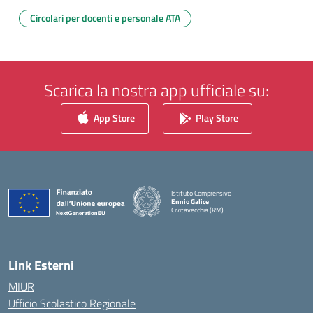
Circolari per docenti e personale ATA
Scarica la nostra app ufficiale su:
App Store
Play Store
Istituto Comprensivo
Ennio Galice
Civitavecchia (RM)
— Visita la pagina iniziale della scuola
Link Esterni
MIUR
Ufficio Scolastico Regionale