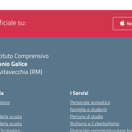
iciale su:
App
tituto Comprensivo
nio Galice
vitavecchia (RM)
Visita la pagina iniziale della scuola
la
I Servizi
zione
Personale scolastico
Famiglie e studenti
della scuola
Percorsi di studio
della scuola
Bullismo e Cyberbullismo
 Scolastico
Protocollo somministrazione fa