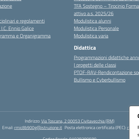
azione
TFA Sostegno – Tirocinio Forma
attivo a.s. 2025/26
sciplinari e regolamenti
Modulistica alunni
 I.C. Ennio Galice
Modulistica Personale
igramma e Organigramma
Modulistica varia
Didattica
Programmazioni didattiche annu
I progetti delle classi
PTOF-RAV-Rendicontazione soc
Bullismo e Cyberbullismo
Indirizzo:
Via Toscana, 2 00053 Civitavecchia (RM)
Email:
rmic8b900g@istruzione.it
Posta elettronica certificata (PEC):
rmic8b
Codice fiscale: 91038380589