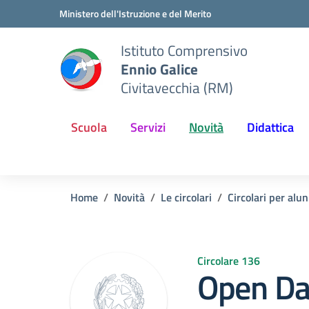
Vai ai contenuti
Vai al menu di navigazione
Vai al footer
Ministero dell'Istruzione e del Merito
Istituto Comprensivo
Ennio Galice
Civitavecchia (RM)
Scuola
Servizi
Novità
Didattica
Home
Novità
Le circolari
Circolari per alun
Circolare 136
Open Da