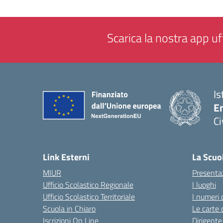
Scarica la nostra app uff
Is
En
Ci
— 
Link Esterni
La Scuo
MIUR
Presenta
Ufficio Scolastico Regionale
I luoghi
Ufficio Scolastico Territoriale
I numeri 
Scuola in Chiaro
Le carte 
Iscrizioni On Line
Dirigente