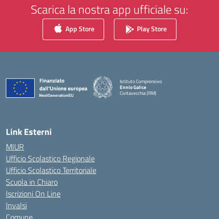
Scarica la nostra app ufficiale su:
App Store
Play Store
Istituto Comprensivo
Ennio Galice
Civitavecchia (RM)
— Visita la pagina iniziale della scuola
Link Esterni
MIUR
Ufficio Scolastico Regionale
Ufficio Scolastico Territoriale
Scuola in Chiaro
Iscrizioni On Line
Invalsi
Comune