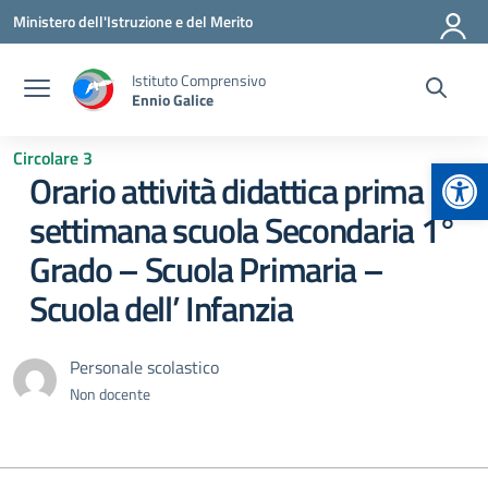
Vai ai contenuti
Vai al menu di navigazione
Vai al footer
Ministero dell'Istruzione e del Merito
Istituto Comprensivo
Ennio Galice
Circolare 3
Apr
Orario attività didattica prima
settimana scuola Secondaria 1°
Grado – Scuola Primaria –
Scuola dell’ Infanzia
Personale scolastico
Non docente