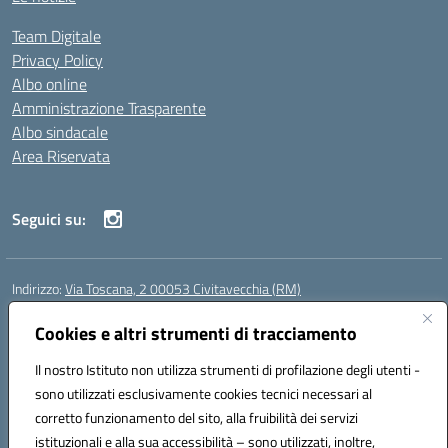
Team Digitale
Privacy Policy
Albo online
Amministrazione Trasparente
Albo sindacale
Area Riservata
Seguici su:
Indirizzo:
Via Toscana, 2 00053 Civitavecchia (RM)
Centralino:
076631482
Email:
rmic8b900g@istruzione.it
Posta elettronica certificata (PEC):
Cookies e altri strumenti di tracciamento
rmic8b900g@pec.istruzione.it
Codice fiscale: 91038380589
Il nostro Istituto non utilizza strumenti di profilazione degli utenti -
Codice meccanografico:
RMIC8B900G
sono utilizzati esclusivamente cookies tecnici necessari al
Codice Indice delle Pubbliche Amministrazioni (IPA): istsc_rmic8b900g
corretto funzionamento del sito, alla fruibilità dei servizi
Codice unico di fatturazione (CUF): UFP4NO
istituzionali e alla sua accessibilità – sono utilizzati, inoltre,