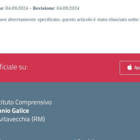
o:
04.09.2024
-
Revisione:
04.09.2024
ove diversamente specificato, questo articolo è stato rilasciato sott
iciale su:
App
tituto Comprensivo
nio Galice
vitavecchia (RM)
Visita la pagina iniziale della scuola