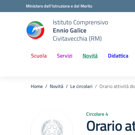
Vai ai contenuti
Vai al menu di navigazione
Vai al footer
Ministero dell'Istruzione e del Merito
Istituto Comprensivo
Ennio Galice
Civitavecchia (RM)
Scuola
Servizi
Novità
Didattica
Home
Novità
Le circolari
Orario attività d
Circolare 4
Orario at