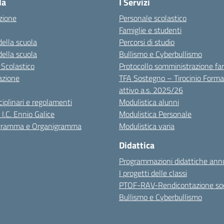
la
I Servizi
zione
Personale scolastico
Famiglie e studenti
della scuola
Percorsi di studio
della scuola
Bullismo e Cyberbullismo
 Scolastico
Protocollo somministrazione fa
azione
TFA Sostegno – Tirocinio Forma
attivo a.s. 2025/26
sciplinari e regolamenti
Modulistica alunni
 I.C. Ennio Galice
Modulistica Personale
igramma e Organigramma
Modulistica varia
Didattica
Programmazioni didattiche annu
I progetti delle classi
PTOF-RAV-Rendicontazione soc
Bullismo e Cyberbullismo