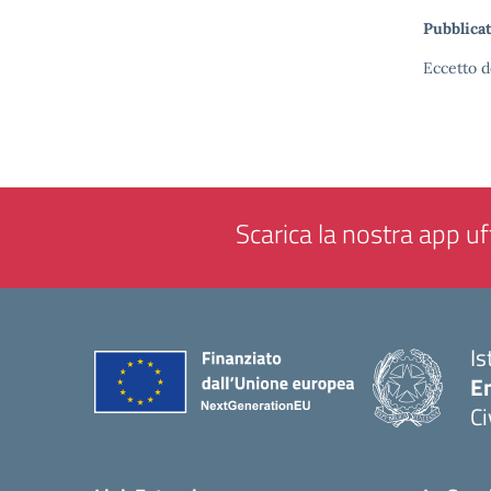
Pubblicat
Eccetto d
Scarica la nostra app uff
Is
En
Ci
— 