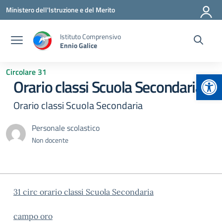
Vai ai contenuti
Vai al menu di navigazione
Vai al footer
Ministero dell'Istruzione e del Merito
Istituto Comprensivo
Ennio Galice
Circolare 31
Apr
Orario classi Scuola Secondaria
Orario classi Scuola Secondaria
Personale scolastico
Non docente
31 circ orario classi Scuola Secondaria
campo oro