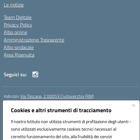
Le notizie
Team Digitale
Privacy Policy
Albo online
Amministrazione Trasparente
Albo sindacale
Area Riservata
Seguici su:
Indirizzo:
Via Toscana, 2 00053 Civitavecchia (RM)
Centralino:
076631482
Email:
rmic8b900g@istruzione.it
Posta elettronica certificata (PEC):
Cookies e altri strumenti di tracciamento
rmic8b900g@pec.istruzione.it
Codice fiscale: 91038380589
Il nostro Istituto non utilizza strumenti di profilazione degli utenti -
Codice meccanografico:
RMIC8B900G
sono utilizzati esclusivamente cookies tecnici necessari al
Codice Indice delle Pubbliche Amministrazioni (IPA): istsc_rmic8b900g
corretto funzionamento del sito, alla fruibilità dei servizi