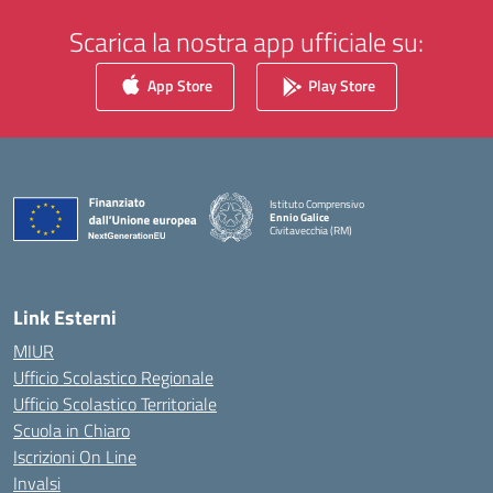
Scarica la nostra app ufficiale su:
App Store
Play Store
Istituto Comprensivo
Ennio Galice
Civitavecchia (RM)
— Visita la pagina iniziale della scuola
Link Esterni
MIUR
Ufficio Scolastico Regionale
Ufficio Scolastico Territoriale
Scuola in Chiaro
Iscrizioni On Line
Invalsi