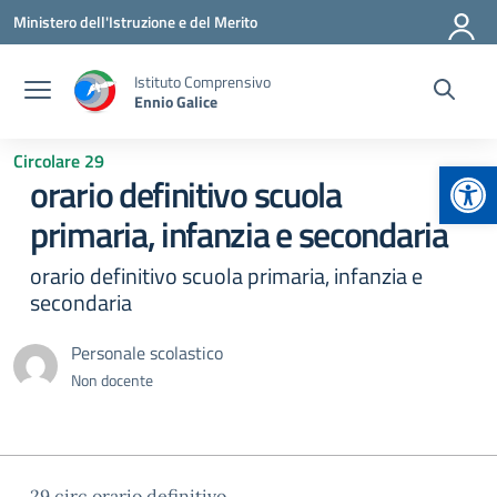
Vai ai contenuti
Vai al menu di navigazione
Vai al footer
Ministero dell'Istruzione e del Merito
Istituto Comprensivo
Ennio Galice
Circolare 29
Apr
orario definitivo scuola
primaria, infanzia e secondaria
orario definitivo scuola primaria, infanzia e
secondaria
Personale scolastico
Non docente
29 circ orario definitivo