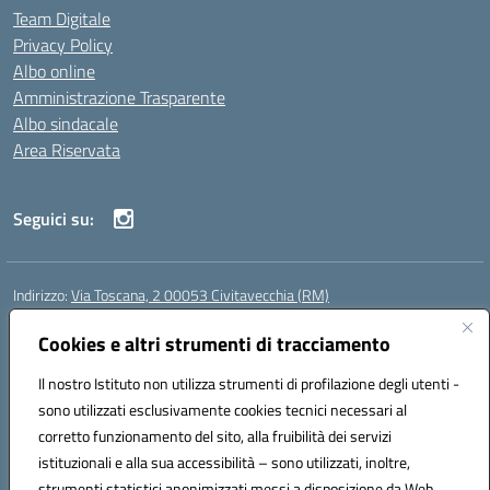
Team Digitale
Privacy Policy
Albo online
Amministrazione Trasparente
Albo sindacale
Area Riservata
Seguici su:
Indirizzo:
Via Toscana, 2 00053 Civitavecchia (RM)
Centralino:
076631482
Email:
rmic8b900g@istruzione.it
Posta elettronica certificata (PEC):
Cookies e altri strumenti di tracciamento
rmic8b900g@pec.istruzione.it
Codice fiscale: 91038380589
Il nostro Istituto non utilizza strumenti di profilazione degli utenti -
Codice meccanografico:
RMIC8B900G
sono utilizzati esclusivamente cookies tecnici necessari al
Codice Indice delle Pubbliche Amministrazioni (IPA): istsc_rmic8b900g
corretto funzionamento del sito, alla fruibilità dei servizi
Codice unico di fatturazione (CUF): UFP4NO
istituzionali e alla sua accessibilità – sono utilizzati, inoltre,
strumenti statistici anonimizzati messi a disposizione da Web