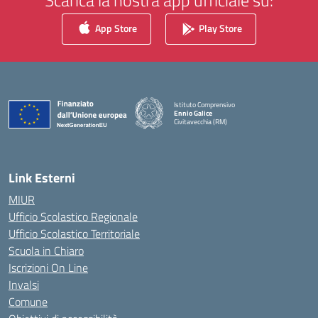
Scarica la nostra app ufficiale su:
App Store
Play Store
Istituto Comprensivo
Ennio Galice
Civitavecchia (RM)
— Visita la pagina iniziale della scuola
Link Esterni
MIUR
Ufficio Scolastico Regionale
Ufficio Scolastico Territoriale
Scuola in Chiaro
Iscrizioni On Line
Invalsi
Comune