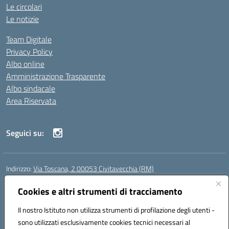
Le circolari
Le notizie
Team Digitale
Privacy Policy
Albo online
Amministrazione Trasparente
Albo sindacale
Area Riservata
Seguici su:
Indirizzo:
Via Toscana, 2 00053 Civitavecchia (RM)
Centralino:
076631482
Email:
rmic8b900g@istruzione.it
Posta elettronica certificata (PEC):
Cookies e altri strumenti di tracciamento
rmic8b900g@pec.istruzione.it
Codice fiscale: 91038380589
Il nostro Istituto non utilizza strumenti di profilazione degli utenti -
Codice meccanografico:
RMIC8B900G
sono utilizzati esclusivamente cookies tecnici necessari al