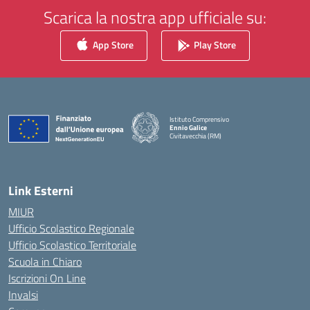
Scarica la nostra app ufficiale su:
App Store
Play Store
Istituto Comprensivo
Ennio Galice
Civitavecchia (RM)
— Visita la pagina iniziale della scuola
Link Esterni
MIUR
Ufficio Scolastico Regionale
Ufficio Scolastico Territoriale
Scuola in Chiaro
Iscrizioni On Line
Invalsi