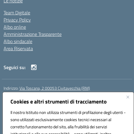
Le notizie
Team Digitale
Privacy Policy
Albo online
Amministrazione Trasparente
Albo sindacale
Area Riservata
Seguici su:
Indirizzo:
Via Toscana, 2 00053 Civitavecchia (RM)
Centralino:
076631482
Email:
rmic8b900g@istruzione.it
Posta elettronica certificata (PEC):
Cookies e altri strumenti di tracciamento
rmic8b900g@pec.istruzione.it
Codice fiscale: 91038380589
Il nostro Istituto non utilizza strumenti di profilazione degli utenti -
Codice meccanografico:
RMIC8B900G
sono utilizzati esclusivamente cookies tecnici necessari al
Codice Indice delle Pubbliche Amministrazioni (IPA): istsc_rmic8b900g
corretto funzionamento del sito, alla fruibilità dei servizi
Codice unico di fatturazione (CUF): UFP4NO
istituzionali e alla sua accessibilità – sono utilizzati, inoltre,