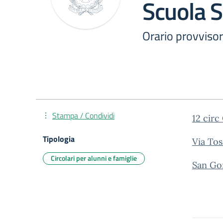
Scuola 
Orario provviso
Stampa / Condividi
12 cir
Tipologia
Via Tos
Circolari per alunni e famiglie
San Gor