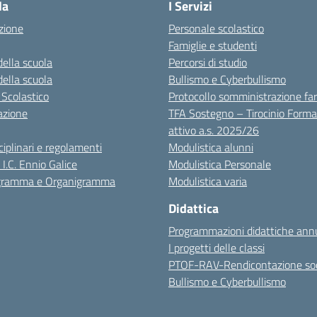
la
I Servizi
zione
Personale scolastico
Famiglie e studenti
della scuola
Percorsi di studio
della scuola
Bullismo e Cyberbullismo
 Scolastico
Protocollo somministrazione fa
azione
TFA Sostegno – Tirocinio Forma
attivo a.s. 2025/26
sciplinari e regolamenti
Modulistica alunni
 I.C. Ennio Galice
Modulistica Personale
igramma e Organigramma
Modulistica varia
Didattica
Programmazioni didattiche annu
I progetti delle classi
PTOF-RAV-Rendicontazione soc
Bullismo e Cyberbullismo