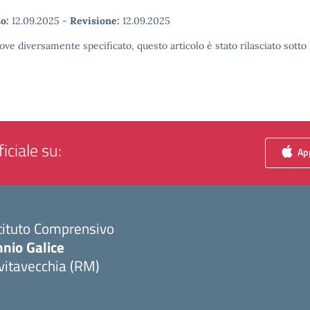
o:
12.09.2025
-
Revisione:
12.09.2025
ove diversamente specificato, questo articolo è stato rilasciato sott
iciale su:
App
tituto Comprensivo
nio Galice
vitavecchia (RM)
Visita la pagina iniziale della scuola