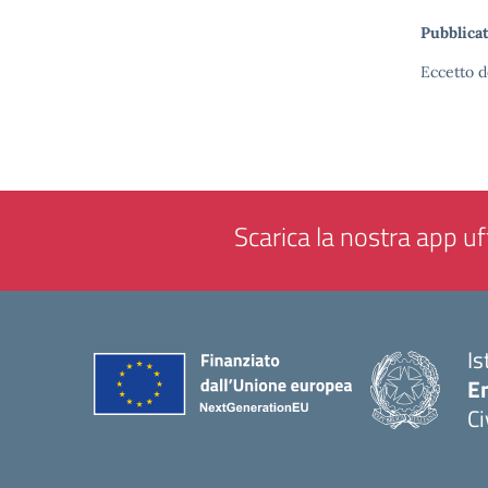
Pubblicat
Eccetto d
Scarica la nostra app uff
Is
En
Ci
— 