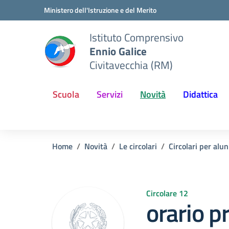
Vai ai contenuti
Vai al menu di navigazione
Vai al footer
Ministero dell'Istruzione e del Merito
Istituto Comprensivo
Ennio Galice
Civitavecchia (RM)
Scuola
Servizi
Novità
Didattica
Home
Novità
Le circolari
Circolari per alun
Circolare 12
orario p