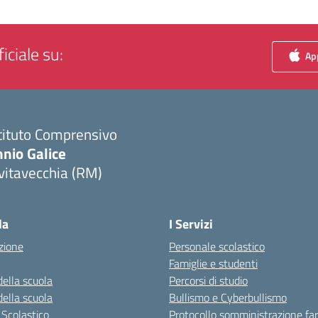
iciale su:
App
tituto Comprensivo
nio Galice
vitavecchia (RM)
Visita la pagina iniziale della scuola
la
I Servizi
zione
Personale scolastico
Famiglie e studenti
della scuola
Percorsi di studio
della scuola
Bullismo e Cyberbullismo
 Scolastico
Protocollo somministrazione fa