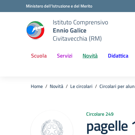
Vai ai contenuti
Vai al menu di navigazione
Vai al footer
Ministero dell'Istruzione e del Merito
Istituto Comprensivo
Ennio Galice
Civitavecchia (RM)
Scuola
Servizi
Novità
Didattica
Home
Novità
Le circolari
Circolari per alun
Circolare 249
pagelle 