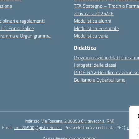
azione
TFA Sostegno – Tirocinio Forma
attivo a.s. 2025/26
sciplinari e regolamenti
Modulistica alunni
 I.C. Ennio Galice
Modulistica Personale
igramma e Organigramma
Modulistica varia
Didattica
Programmazioni didattiche annu
I progetti delle classi
PTOF-RAV-Rendicontazione soc
Bullismo e Cyberbullismo
Indirizzo:
Via Toscana, 2 00053 Civitavecchia (RM)
Email:
rmic8b900g@istruzione.it
Posta elettronica certificata (PEC):
rmic8b
Codice fiscale: 91038380589