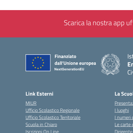
Scarica la nostra app uff
Is
En
Ci
— 
Link Esterni
La Scuo
MIUR
Presenta
Ufficio Scolastico Regionale
I luoghi
Ufficio Scolastico Territoriale
I numeri 
Scuola in Chiaro
Le carte 
Iscrizioni On Line
Dirigente