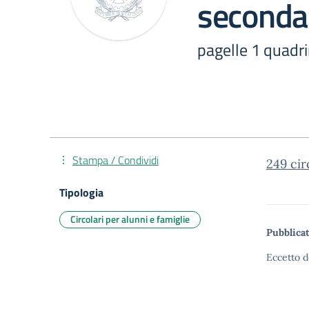
seconda
pagelle 1 quadr
Stampa / Condividi
249 cir
Tipologia
Circolari per alunni e famiglie
Pubblicat
Eccetto d