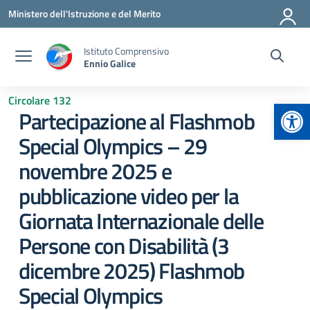
Vai ai contenuti
Vai al menu di navigazione
Vai al footer
Ministero dell'Istruzione e del Merito
Istituto Comprensivo
Ennio Galice
Circolare 132
Apr
Partecipazione al Flashmob
Special Olympics – 29
novembre 2025 e
pubblicazione video per la
Giornata Internazionale delle
Persone con Disabilità (3
dicembre 2025) Flashmob
Special Olympics