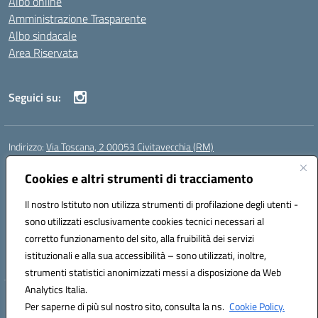
Albo online
Amministrazione Trasparente
Albo sindacale
Area Riservata
Seguici su:
Indirizzo:
Via Toscana, 2 00053 Civitavecchia (RM)
Centralino:
076631482
Email:
rmic8b900g@istruzione.it
Posta elettronica certificata (PEC):
Cookies e altri strumenti di tracciamento
rmic8b900g@pec.istruzione.it
Codice fiscale: 91038380589
Il nostro Istituto non utilizza strumenti di profilazione degli utenti -
Codice meccanografico:
RMIC8B900G
sono utilizzati esclusivamente cookies tecnici necessari al
Codice Indice delle Pubbliche Amministrazioni (IPA): istsc_rmic8b900g
corretto funzionamento del sito, alla fruibilità dei servizi
Codice unico di fatturazione (CUF): UFP4NO
istituzionali e alla sua accessibilità – sono utilizzati, inoltre,
strumenti statistici anonimizzati messi a disposizione da Web
Analytics Italia.
Hosting & Powered by 3D Solution S.r.l.
Per saperne di più sul nostro sito, consulta la ns.
Cookie Policy.
Concept & Design by Designers Italia