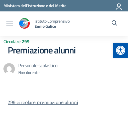
Vai ai contenuti
Vai al menu di navigazione
Vai al footer
Ministero dell'Istruzione e del Merito
Istituto Comprensivo
Ennio Galice
Circolare 299
Apr
Premiazione alunni
Personale scolastico
Non docente
299 circolare premiazione alunni