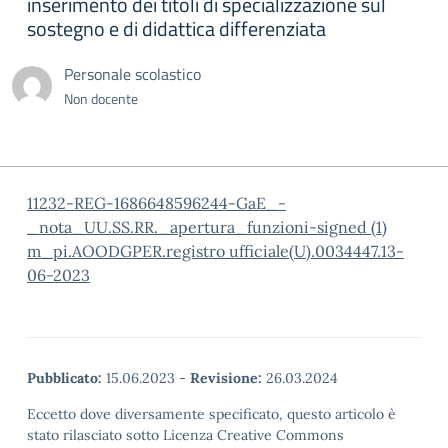
inserimento dei titoli di specializzazione sul
sostegno e di didattica differenziata
Personale scolastico
Non docente
11232-REG-1686648596244-GaE_-
_nota_UU.SS.RR._apertura_funzioni-signed (1)
m_pi.AOODGPER.registro ufficiale(U).0034447.13-
06-2023
Pubblicato:
15.06.2023
-
Revisione:
26.03.2024
Eccetto dove diversamente specificato, questo articolo è
stato rilasciato sotto Licenza Creative Commons