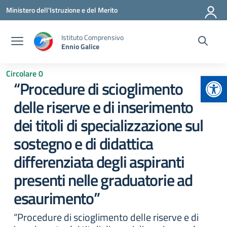
Vai ai contenuti
Vai al menu di navigazione
Vai al footer
Ministero dell'Istruzione e del Merito
Istituto Comprensivo
Ennio Galice
Circolare 0
Apr
“Procedure di scioglimento
delle riserve e di inserimento
dei titoli di specializzazione sul
sostegno e di didattica
differenziata degli aspiranti
presenti nelle graduatorie ad
esaurimento”
“Procedure di scioglimento delle riserve e di