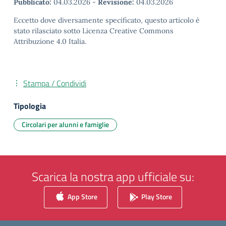
Pubblicato:
04.03.2026
-
Revisione:
04.03.2026
Eccetto dove diversamente specificato, questo articolo è
stato rilasciato sotto Licenza Creative Commons
Attribuzione 4.0 Italia.
Stampa / Condividi
Tipologia
Circolari per alunni e famiglie
Scarica la nostra app ufficiale su:
App Store
Play Store