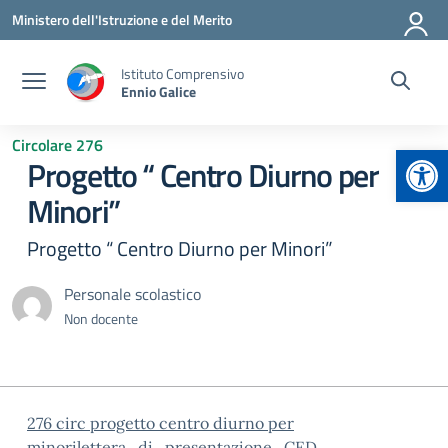
Vai ai contenuti
Vai al menu di navigazione
Vai al footer
Ministero dell'Istruzione e del Merito
Istituto Comprensivo
Ennio Galice
Circolare 276
Apr
Progetto “ Centro Diurno per
Minori”
Progetto “ Centro Diurno per Minori”
Personale scolastico
Non docente
276 circ progetto centro diurno per
minori
lettera_di_presentazione_CED_