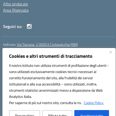
Albo sindacale
Area Riservata
Seguici su:
Indirizzo:
Via Toscana, 2 00053 Civitavecchia (RM)
Centralino:
076631482
Email:
rmic8b900g@istruzione.it
Posta elettronica certificata (PEC):
Cookies e altri strumenti di tracciamento
rmic8b900g@pec.istruzione.it
Codice fiscale: 91038380589
Il nostro Istituto non utilizza strumenti di profilazione degli utenti -
Codice meccanografico:
RMIC8B900G
sono utilizzati esclusivamente cookies tecnici necessari al
Codice Indice delle Pubbliche Amministrazioni (IPA): istsc_rmic8b900g
corretto funzionamento del sito, alla fruibilità dei servizi
Codice unico di fatturazione (CUF): UFP4NO
istituzionali e alla sua accessibilità – sono utilizzati, inoltre,
strumenti statistici anonimizzati messi a disposizione da Web
Analytics Italia.
Hosting & Powered by 3D Solution S.r.l.
Per saperne di più sul nostro sito, consulta la ns.
Cookie Policy.
Concept & Design by Designers Italia
Personalizza
Rifiuta tutto
Accettare tutto