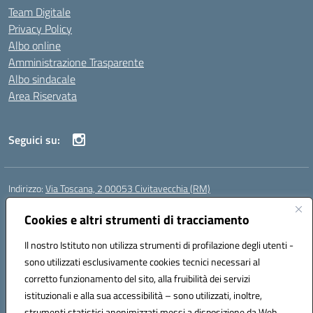
Team Digitale
Privacy Policy
Albo online
Amministrazione Trasparente
Albo sindacale
Area Riservata
Seguici su:
Indirizzo:
Via Toscana, 2 00053 Civitavecchia (RM)
Centralino:
076631482
Email:
rmic8b900g@istruzione.it
Posta elettronica certificata (PEC):
Cookies e altri strumenti di tracciamento
rmic8b900g@pec.istruzione.it
Codice fiscale: 91038380589
Il nostro Istituto non utilizza strumenti di profilazione degli utenti -
Codice meccanografico:
RMIC8B900G
sono utilizzati esclusivamente cookies tecnici necessari al
Codice Indice delle Pubbliche Amministrazioni (IPA): istsc_rmic8b900g
corretto funzionamento del sito, alla fruibilità dei servizi
Codice unico di fatturazione (CUF): UFP4NO
istituzionali e alla sua accessibilità – sono utilizzati, inoltre,
strumenti statistici anonimizzati messi a disposizione da Web