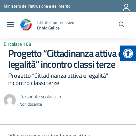
Vai ai contenuti
Vai al menu di navigazione
Vai al footer
Ministero dell'Istruzione e del Merito
Istituto Comprensivo
Ennio Galice
Circolare 168
Apr
Progetto “Cittadinanza attiva e
legalità” incontro classi terze
Progetto “Cittadinanza attiva e legalità”
incontro classi terze
Personale scolastico
Non docente
168 circ progetto cittadinanza attiva