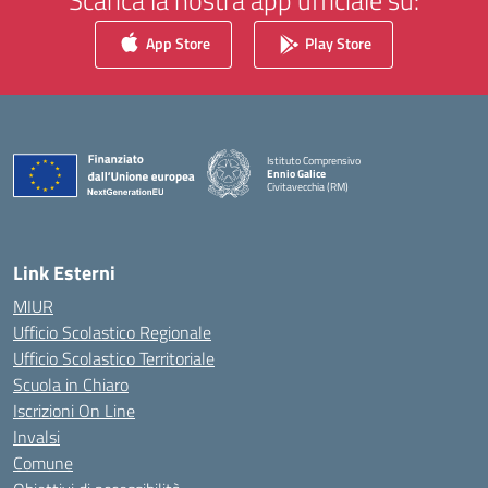
Scarica la nostra app ufficiale su:
App Store
Play Store
Istituto Comprensivo
Ennio Galice
Civitavecchia (RM)
— Visita la pagina iniziale della scuola
Link Esterni
MIUR
Ufficio Scolastico Regionale
Ufficio Scolastico Territoriale
Scuola in Chiaro
Iscrizioni On Line
Invalsi
Comune