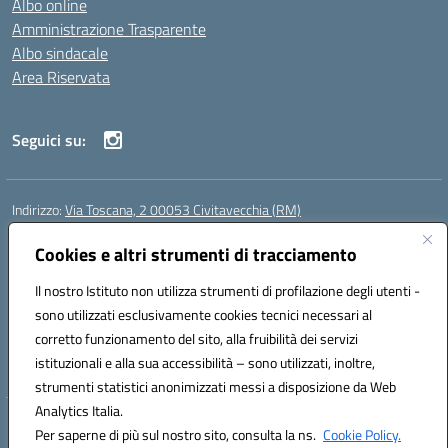
Albo online
Amministrazione Trasparente
Albo sindacale
Area Riservata
Seguici su:
Indirizzo:
Via Toscana, 2 00053 Civitavecchia (RM)
Centralino:
076631482
Email:
rmic8b900g@istruzione.it
Posta elettronica certificata (PEC):
Cookies e altri strumenti di tracciamento
rmic8b900g@pec.istruzione.it
Codice fiscale: 91038380589
Il nostro Istituto non utilizza strumenti di profilazione degli utenti -
Codice meccanografico:
RMIC8B900G
sono utilizzati esclusivamente cookies tecnici necessari al
Codice Indice delle Pubbliche Amministrazioni (IPA): istsc_rmic8b900g
corretto funzionamento del sito, alla fruibilità dei servizi
Codice unico di fatturazione (CUF): UFP4NO
istituzionali e alla sua accessibilità – sono utilizzati, inoltre,
strumenti statistici anonimizzati messi a disposizione da Web
Analytics Italia.
Hosting & Powered by 3D Solution S.r.l.
Per saperne di più sul nostro sito, consulta la ns.
Cookie Policy.