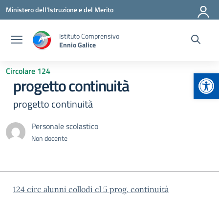
Vai ai contenuti
Vai al menu di navigazione
Vai al footer
Ministero dell'Istruzione e del Merito
Istituto Comprensivo
Ennio Galice
Circolare 124
Apr
progetto continuità
progetto continuità
Personale scolastico
Non docente
124 circ alunni collodi cl 5 prog. continuità