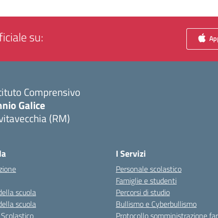
iciale su:
App
tituto Comprensivo
nio Galice
vitavecchia (RM)
Visita la pagina iniziale della scuola
la
I Servizi
zione
Personale scolastico
Famiglie e studenti
della scuola
Percorsi di studio
della scuola
Bullismo e Cyberbullismo
 Scolastico
Protocollo somministrazione fa