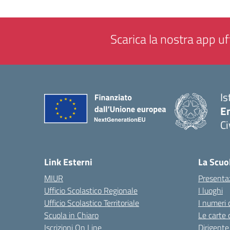
Scarica la nostra app uff
Is
En
Ci
— 
Link Esterni
La Scuo
MIUR
Presenta
Ufficio Scolastico Regionale
I luoghi
Ufficio Scolastico Territoriale
I numeri 
Scuola in Chiaro
Le carte 
Iscrizioni On Line
Dirigente