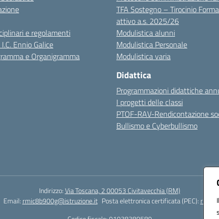
azione
TFA Sostegno – Tirocinio Forma
attivo a.s. 2025/26
sciplinari e regolamenti
Modulistica alunni
 I.C. Ennio Galice
Modulistica Personale
igramma e Organigramma
Modulistica varia
Didattica
Programmazioni didattiche annu
I progetti delle classi
PTOF-RAV-Rendicontazione soc
Bullismo e Cyberbullismo
Indirizzo:
Via Toscana, 2 00053 Civitavecchia (RM)
Email:
rmic8b900g@istruzione.it
Posta elettronica certificata (PEC):
rmic8b
Codice fiscale: 91038380589