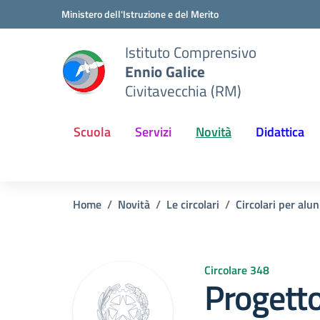
Vai ai contenuti
Vai al menu di navigazione
Vai al footer
Ministero dell'Istruzione e del Merito
Istituto Comprensivo
Ennio Galice
Civitavecchia (RM)
Scuola
Servizi
Novità
Didattica
Home
Novità
Le circolari
Circolari per alun
Circolare 348
Progetto