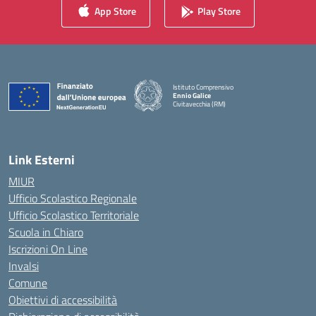
App Store
Play Store
Istituto Comprensivo
Ennio Galice
Civitavecchia (RM)
— Visita la pagina iniziale della scuola
Link Esterni
MIUR
Ufficio Scolastico Regionale
Ufficio Scolastico Territoriale
Scuola in Chiaro
Iscrizioni On Line
Invalsi
Comune
Obiettivi di accessibilità