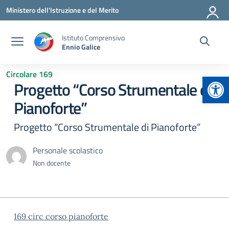
Vai ai contenuti
Vai al menu di navigazione
Vai al footer
Ministero dell'Istruzione e del Merito
Istituto Comprensivo
Ennio Galice
Circolare 169
Apr
Progetto “Corso Strumentale di
Pianoforte”
Progetto “Corso Strumentale di Pianoforte”
Personale scolastico
Non docente
169 circ corso pianoforte