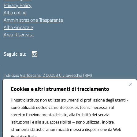
Privacy Policy
Albo online
Amministrazione Trasparente
Albo sindacale
Area Riservata
Seguici su:
Indirizzo:
Via Toscana, 2 00053 Civitavecchia (RM)
Centralino:
076631482
Email:
rmic8b900g@istruzione.it
Posta elettronica certificata (PEC):
Cookies e altri strumenti di tracciamento
rmic8b900g@pec.istruzione.it
Codice fiscale: 91038380589
Il nostro Istituto non utilizza strumenti di profilazione degli utenti -
Codice meccanografico:
RMIC8B900G
sono utilizzati esclusivamente cookies tecnici necessari al
Codice Indice delle Pubbliche Amministrazioni (IPA): istsc_rmic8b900g
corretto funzionamento del sito, alla fruibilità dei servizi
Codice unico di fatturazione (CUF): UFP4NO
istituzionali e alla sua accessibilità – sono utilizzati, inoltre,
strumenti statistici anonimizzati messi a disposizione da Web
Analytics Italia.