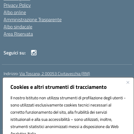
Privacy Policy
Albo online
Amministrazione Trasparente
Albo sindacale
Area Riservata
Seguici su:
Indirizzo:
Via Toscana, 2 00053 Civitavecchia (RM)
Centralino:
076631482
Email:
rmic8b900g@istruzione.it
Posta elettronica certificata (PEC):
Cookies e altri strumenti di tracciamento
rmic8b900g@pec.istruzione.it
Codice fiscale: 91038380589
Il nostro Istituto non utilizza strumenti di profilazione degli utenti -
Codice meccanografico:
RMIC8B900G
sono utilizzati esclusivamente cookies tecnici necessari al
Codice Indice delle Pubbliche Amministrazioni (IPA): istsc_rmic8b900g
corretto funzionamento del sito, alla fruibilità dei servizi
Codice unico di fatturazione (CUF): UFP4NO
istituzionali e alla sua accessibilità – sono utilizzati, inoltre,
strumenti statistici anonimizzati messi a disposizione da Web
Analytics Italia.