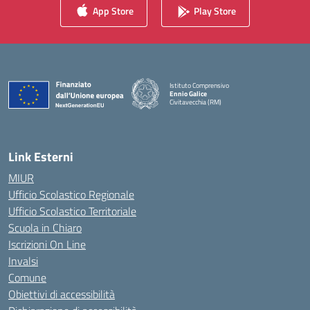
App Store
Play Store
Istituto Comprensivo
Ennio Galice
Civitavecchia (RM)
— Visita la pagina iniziale della scuola
Link Esterni
MIUR
Ufficio Scolastico Regionale
Ufficio Scolastico Territoriale
Scuola in Chiaro
Iscrizioni On Line
Invalsi
Comune
Obiettivi di accessibilità