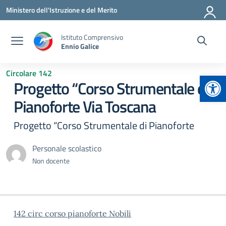
Vai ai contenuti
Vai al menu di navigazione
Vai al footer
Ministero dell'Istruzione e del Merito
Istituto Comprensivo
Ennio Galice
Circolare 142
Apr
Progetto “Corso Strumentale di
Pianoforte Via Toscana
Progetto “Corso Strumentale di Pianoforte
Personale scolastico
Non docente
142 circ corso pianoforte Nobili