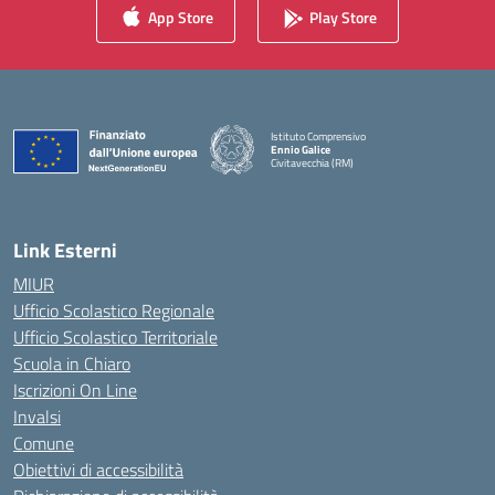
App Store
Play Store
Istituto Comprensivo
Ennio Galice
Civitavecchia (RM)
— Visita la pagina iniziale della scuola
Link Esterni
MIUR
Ufficio Scolastico Regionale
Ufficio Scolastico Territoriale
Scuola in Chiaro
Iscrizioni On Line
Invalsi
Comune
Obiettivi di accessibilità