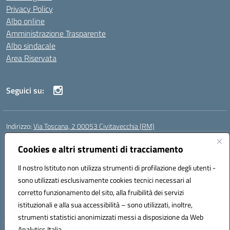
Privacy Policy
Albo online
Amministrazione Trasparente
Albo sindacale
Area Riservata
Seguici su:
Indirizzo:
Via Toscana, 2 00053 Civitavecchia (RM)
Centralino:
076631482
Email:
rmic8b900g@istruzione.it
Posta elettronica certificata (PEC):
Cookies e altri strumenti di tracciamento
rmic8b900g@pec.istruzione.it
Codice fiscale: 91038380589
Il nostro Istituto non utilizza strumenti di profilazione degli utenti -
Codice meccanografico:
RMIC8B900G
sono utilizzati esclusivamente cookies tecnici necessari al
Codice Indice delle Pubbliche Amministrazioni (IPA): istsc_rmic8b900g
corretto funzionamento del sito, alla fruibilità dei servizi
Codice unico di fatturazione (CUF): UFP4NO
istituzionali e alla sua accessibilità – sono utilizzati, inoltre,
strumenti statistici anonimizzati messi a disposizione da Web
Analytics Italia.