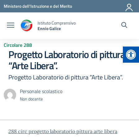
Vai ai contenuti
Vai al menu di navigazione
Vai al footer
Ministero dell'Istruzione e del Merito
Istituto Comprensivo
Ennio Galice
Circolare 288
Apr
Progetto Laboratorio di pittura
“Arte Libera”.
Progetto Laboratorio di pittura “Arte Libera”.
Personale scolastico
Non docente
288 circ progetto laboratorio pittura arte libera