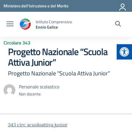
Vai ai contenuti
Vai al menu di navigazione
Vai al footer
Ministero dell'Istruzione e del Merito
Istituto Comprensivo
Ennio Galice
Circolare 343
Apr
Progetto Nazionale “Scuola
Attiva Junior”
Progetto Nazionale “Scuola Attiva Junior”
Personale scolastico
Non docente
343 circ scuoloattiva junior