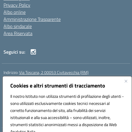
Privacy Policy
Albo online
Amministrazione Trasparente
Albo sindacale
Area Riservata
Seguici su:
Indirizzo:
Via Toscana, 2 00053 Civitavecchia (RM)
Centralino:
076631482
Email:
rmic8b900g@istruzione.it
Posta elettronica certificata (PEC):
Cookies e altri strumenti di tracciamento
rmic8b900g@pec.istruzione.it
Codice fiscale: 91038380589
Il nostro Istituto non utilizza strumenti di profilazione degli utenti -
Codice meccanografico:
RMIC8B900G
sono utilizzati esclusivamente cookies tecnici necessari al
Codice Indice delle Pubbliche Amministrazioni (IPA): istsc_rmic8b900g
corretto funzionamento del sito, alla fruibilità dei servizi
Codice unico di fatturazione (CUF): UFP4NO
istituzionali e alla sua accessibilità – sono utilizzati, inoltre,
strumenti statistici anonimizzati messi a disposizione da Web
Analytics Italia.