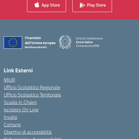
App Store
Play Store
Istituto Comprensivo
Ennio Galice
Civitavecchia (RM)
— Visita la pagina iniziale della scuola
Link Esterni
MIUR
Ufficio Scolastico Regionale
Ufficio Scolastico Territoriale
Scuola in Chiaro
Iscrizioni On Line
Invalsi
Comune
Obiettivi di accessibilità