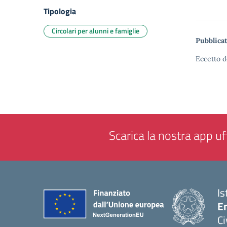
Tipologia
Circolari per alunni e famiglie
Pubblicat
Eccetto d
Scarica la nostra app uff
Is
En
Ci