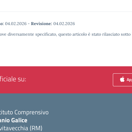
o:
04.02.2026
-
Revisione:
04.02.2026
ove diversamente specificato, questo articolo è stato rilasciato sott
iciale su:
App
tituto Comprensivo
nio Galice
vitavecchia (RM)