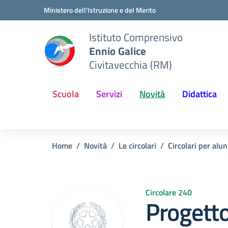
Vai ai contenuti
Vai al menu di navigazione
Vai al footer
Ministero dell'Istruzione e del Merito
Istituto Comprensivo
Ennio Galice
Civitavecchia (RM)
Scuola
Servizi
Novità
Didattica
Home
Novità
Le circolari
Circolari per alun
Circolare 240
Progett