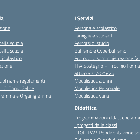
Visita la pagina iniziale della scuola
la
I Servizi
zione
Personale scolastico
Famiglie e studenti
della scuola
Percorsi di studio
della scuola
Bullismo e Cyberbullismo
 Scolastico
Protocollo somministrazione fa
azione
TFA Sostegno – Tirocinio Forma
attivo a.s. 2025/26
sciplinari e regolamenti
Modulistica alunni
 I.C. Ennio Galice
Modulistica Personale
igramma e Organigramma
Modulistica varia
Didattica
Programmazioni didattiche annu
I progetti delle classi
PTOF-RAV-Rendicontazione soc