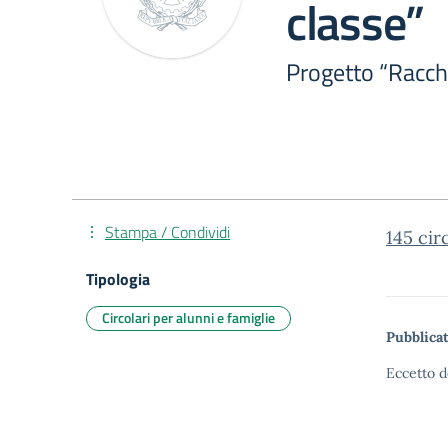
classe”
Progetto “Racche
Stampa / Condividi
145 cir
Tipologia
Circolari per alunni e famiglie
Pubblicat
Eccetto d