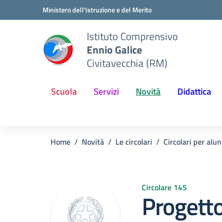
Vai ai contenuti
Vai al menu di navigazione
Vai al footer
Ministero dell'Istruzione e del Merito
Istituto Comprensivo
Ennio Galice
Civitavecchia (RM)
Scuola
Servizi
Novità
Didattica
Home
Novità
Le circolari
Circolari per alun
Circolare 145
Progetto