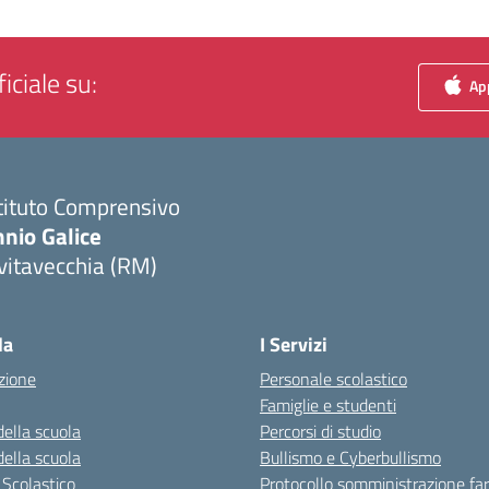
iciale su:
App
tituto Comprensivo
nio Galice
vitavecchia (RM)
Visita la pagina iniziale della scuola
la
I Servizi
zione
Personale scolastico
Famiglie e studenti
della scuola
Percorsi di studio
della scuola
Bullismo e Cyberbullismo
 Scolastico
Protocollo somministrazione fa