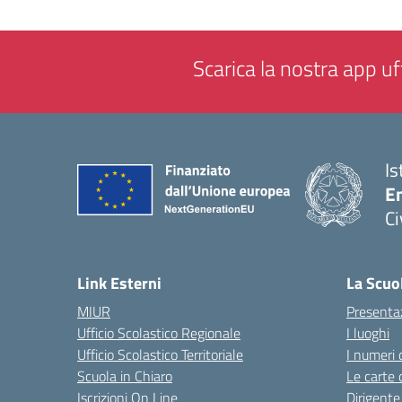
Scarica la nostra app uff
Is
En
Ci
— 
Link Esterni
La Scuo
MIUR
Presenta
Ufficio Scolastico Regionale
I luoghi
Ufficio Scolastico Territoriale
I numeri 
Scuola in Chiaro
Le carte 
Iscrizioni On Line
Dirigente