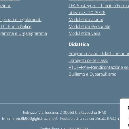
azione
TFA Sostegno – Tirocinio Forma
attivo a.s. 2025/26
sciplinari e regolamenti
Modulistica alunni
 I.C. Ennio Galice
Modulistica Personale
igramma e Organigramma
Modulistica varia
Didattica
Programmazioni didattiche annu
I progetti delle classi
PTOF-RAV-Rendicontazione soc
Bullismo e Cyberbullismo
Indirizzo:
Via Toscana, 2 00053 Civitavecchia (RM)
Email:
rmic8b900g@istruzione.it
Posta elettronica certificata (PEC):
rmic8b
Codice fiscale: 91038380589