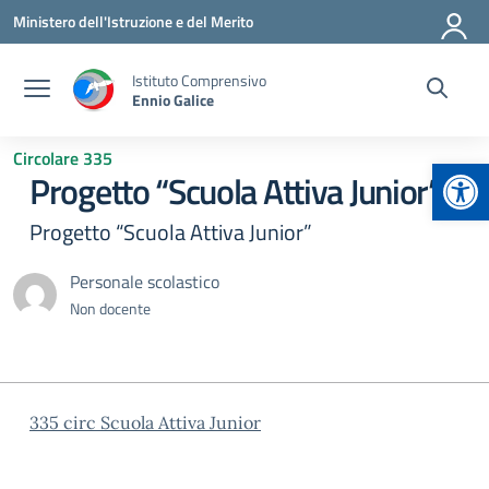
Vai ai contenuti
Vai al menu di navigazione
Vai al footer
Ministero dell'Istruzione e del Merito
Istituto Comprensivo
Ennio Galice
Circolare 335
Apr
Progetto “Scuola Attiva Junior”
Progetto “Scuola Attiva Junior”
Personale scolastico
Non docente
335 circ Scuola Attiva Junior