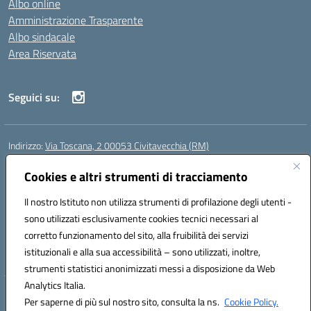
Albo online
Amministrazione Trasparente
Albo sindacale
Area Riservata
Seguici su:
Indirizzo:
Via Toscana, 2 00053 Civitavecchia (RM)
Centralino:
076631482
Email:
rmic8b900g@istruzione.it
Posta elettronica certificata (PEC):
Cookies e altri strumenti di tracciamento
rmic8b900g@pec.istruzione.it
Codice fiscale: 91038380589
Il nostro Istituto non utilizza strumenti di profilazione degli utenti -
Codice meccanografico:
RMIC8B900G
sono utilizzati esclusivamente cookies tecnici necessari al
Codice Indice delle Pubbliche Amministrazioni (IPA): istsc_rmic8b900g
corretto funzionamento del sito, alla fruibilità dei servizi
Codice unico di fatturazione (CUF): UFP4NO
istituzionali e alla sua accessibilità – sono utilizzati, inoltre,
strumenti statistici anonimizzati messi a disposizione da Web
Analytics Italia.
Hosting & Powered by 3D Solution S.r.l.
Per saperne di più sul nostro sito, consulta la ns.
Cookie Policy.