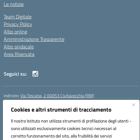
Le notizie
Team Digitale
Privacy Policy
Albo online
Amministrazione Trasparente
Albo sindacale
Area Riservata
Seguici su:
Indirizzo:
Via Toscana, 2 00053 Civitavecchia (RM)
Centralino:
076631482
Email:
rmic8b900g@istruzione.it
Posta elettronica certificata (PEC):
Cookies e altri strumenti di tracciamento
rmic8b900g@pec.istruzione.it
Codice fiscale: 91038380589
Il nostro Istituto non utilizza strumenti di profilazione degli utenti -
Codice meccanografico:
RMIC8B900G
sono utilizzati esclusivamente cookies tecnici necessari al
Codice Indice delle Pubbliche Amministrazioni (IPA): istsc_rmic8b900g
corretto funzionamento del sito, alla fruibilità dei servizi
Codice unico di fatturazione (CUF): UFP4NO