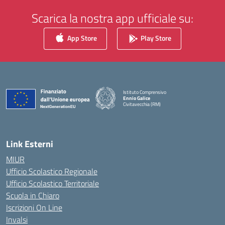
Scarica la nostra app ufficiale su:
App Store
Play Store
Istituto Comprensivo
Ennio Galice
Civitavecchia (RM)
— Visita la pagina iniziale della scuola
Link Esterni
MIUR
Ufficio Scolastico Regionale
Ufficio Scolastico Territoriale
Scuola in Chiaro
Iscrizioni On Line
Invalsi