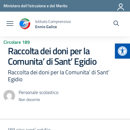
Vai ai contenuti
Vai al menu di navigazione
Vai al footer
Ministero dell'Istruzione e del Merito
Istituto Comprensivo
Ennio Galice
Circolare 189
Apr
Raccolta dei doni per la
Comunita’ di Sant’ Egidio
Raccolta dei doni per la Comunita’ di Sant’
Egidio
Personale scolastico
Non docente
189 circ sant’ egidio