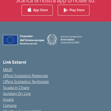
Scarica la nostra app ufficiale su:
App Store
Play Store
Istituto Comprensivo
Ennio Galice
Civitavecchia (RM)
— Visita la pagina iniziale della scuola
Link Esterni
MIUR
Ufficio Scolastico Regionale
Ufficio Scolastico Territoriale
Scuola in Chiaro
Iscrizioni On Line
Invalsi
Comune