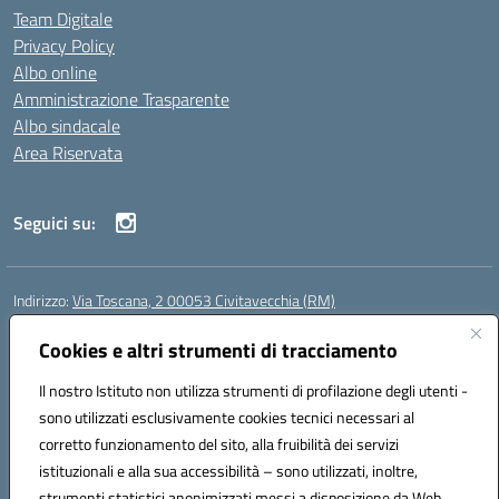
Team Digitale
Privacy Policy
Albo online
Amministrazione Trasparente
Albo sindacale
Area Riservata
Seguici su:
Indirizzo:
Via Toscana, 2 00053 Civitavecchia (RM)
Centralino:
076631482
Email:
rmic8b900g@istruzione.it
Posta elettronica certificata (PEC):
Cookies e altri strumenti di tracciamento
rmic8b900g@pec.istruzione.it
Codice fiscale: 91038380589
Il nostro Istituto non utilizza strumenti di profilazione degli utenti -
Codice meccanografico:
RMIC8B900G
sono utilizzati esclusivamente cookies tecnici necessari al
Codice Indice delle Pubbliche Amministrazioni (IPA): istsc_rmic8b900g
corretto funzionamento del sito, alla fruibilità dei servizi
Codice unico di fatturazione (CUF): UFP4NO
istituzionali e alla sua accessibilità – sono utilizzati, inoltre,
strumenti statistici anonimizzati messi a disposizione da Web