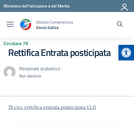
Vai ai contenuti
Vai al menu di navigazione
Vai al footer
Ministero dell'Istruzione e del Merito
Istituto Comprensivo
Ennio Galice
Circolare 79
Apr
Rettifica Entrata posticipata
Personale scolastico
Non docente
79 circ rettifica entrata posticipata 13.11