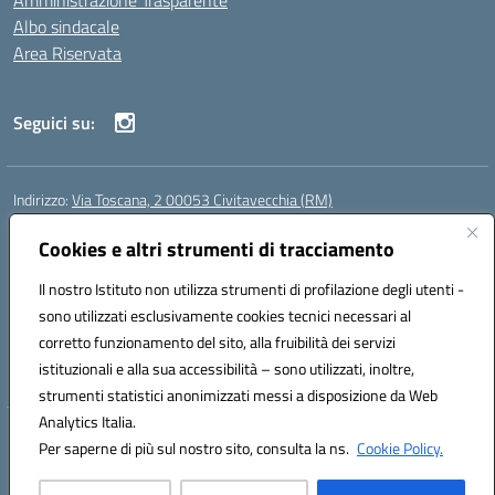
Amministrazione Trasparente
Albo sindacale
Area Riservata
Seguici su:
Indirizzo:
Via Toscana, 2 00053 Civitavecchia (RM)
Centralino:
076631482
Email:
rmic8b900g@istruzione.it
Posta elettronica certificata (PEC):
Cookies e altri strumenti di tracciamento
rmic8b900g@pec.istruzione.it
Codice fiscale: 91038380589
Il nostro Istituto non utilizza strumenti di profilazione degli utenti -
Codice meccanografico:
RMIC8B900G
sono utilizzati esclusivamente cookies tecnici necessari al
Codice Indice delle Pubbliche Amministrazioni (IPA): istsc_rmic8b900g
corretto funzionamento del sito, alla fruibilità dei servizi
Codice unico di fatturazione (CUF): UFP4NO
istituzionali e alla sua accessibilità – sono utilizzati, inoltre,
strumenti statistici anonimizzati messi a disposizione da Web
Analytics Italia.
Hosting & Powered by 3D Solution S.r.l.
Per saperne di più sul nostro sito, consulta la ns.
Cookie Policy.
Concept & Design by Designers Italia