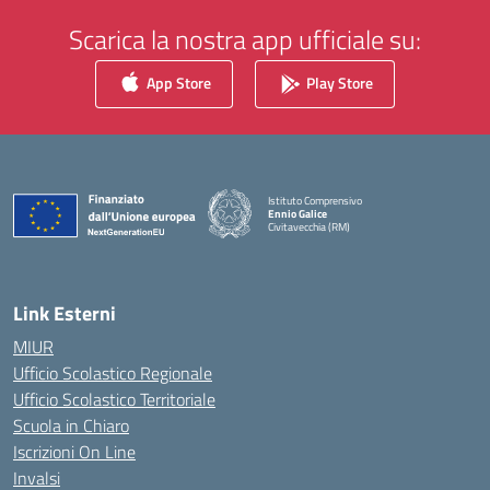
Scarica la nostra app ufficiale su:
App Store
Play Store
Istituto Comprensivo
Ennio Galice
Civitavecchia (RM)
— Visita la pagina iniziale della scuola
Link Esterni
MIUR
Ufficio Scolastico Regionale
Ufficio Scolastico Territoriale
Scuola in Chiaro
Iscrizioni On Line
Invalsi