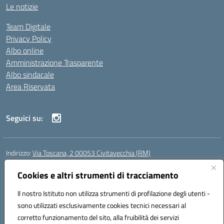
Le notizie
Team Digitale
Privacy Policy
Albo online
Amministrazione Trasparente
Albo sindacale
Area Riservata
Seguici su:
Indirizzo:
Via Toscana, 2 00053 Civitavecchia (RM)
Centralino:
076631482
Email:
rmic8b900g@istruzione.it
Posta elettronica certificata (PEC):
Cookies e altri strumenti di tracciamento
rmic8b900g@pec.istruzione.it
Codice fiscale: 91038380589
Il nostro Istituto non utilizza strumenti di profilazione degli utenti -
Codice meccanografico:
RMIC8B900G
sono utilizzati esclusivamente cookies tecnici necessari al
Codice Indice delle Pubbliche Amministrazioni (IPA): istsc_rmic8b900g
corretto funzionamento del sito, alla fruibilità dei servizi
Codice unico di fatturazione (CUF): UFP4NO