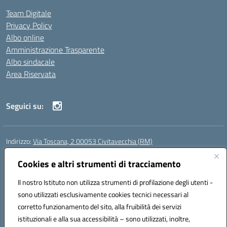
Team Digitale
Privacy Policy
Albo online
Amministrazione Trasparente
Albo sindacale
Area Riservata
Seguici su:
Indirizzo:
Via Toscana, 2 00053 Civitavecchia (RM)
Centralino:
076631482
Email:
rmic8b900g@istruzione.it
Posta elettronica certificata (PEC):
Cookies e altri strumenti di tracciamento
rmic8b900g@pec.istruzione.it
Codice fiscale: 91038380589
Il nostro Istituto non utilizza strumenti di profilazione degli utenti -
Codice meccanografico:
RMIC8B900G
sono utilizzati esclusivamente cookies tecnici necessari al
Codice Indice delle Pubbliche Amministrazioni (IPA): istsc_rmic8b900g
corretto funzionamento del sito, alla fruibilità dei servizi
Codice unico di fatturazione (CUF): UFP4NO
istituzionali e alla sua accessibilità – sono utilizzati, inoltre,