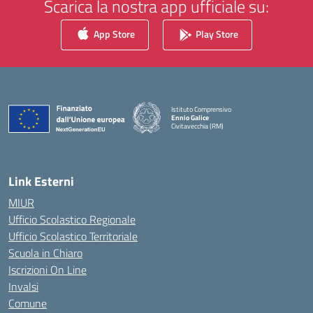
Scarica la nostra app ufficiale su:
App Store
Play Store
Istituto Comprensivo
Ennio Galice
Civitavecchia (RM)
— Visita la pagina iniziale della scuola
Link Esterni
MIUR
Ufficio Scolastico Regionale
Ufficio Scolastico Territoriale
Scuola in Chiaro
Iscrizioni On Line
Invalsi
Comune