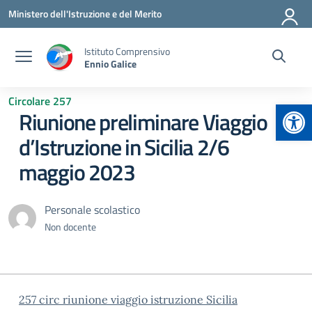
Vai ai contenuti
Vai al menu di navigazione
Vai al footer
Ministero dell'Istruzione e del Merito
Istituto Comprensivo
Ennio Galice
Circolare 257
Apr
Riunione preliminare Viaggio
d’Istruzione in Sicilia 2/6
maggio 2023
Personale scolastico
Non docente
257 circ riunione viaggio istruzione Sicilia