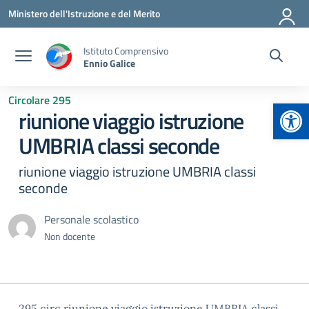
Vai ai contenuti
Vai al menu di navigazione
Vai al footer
Ministero dell'Istruzione e del Merito
Istituto Comprensivo
Ennio Galice
Circolare 295
Apr
riunione viaggio istruzione
UMBRIA classi seconde
riunione viaggio istruzione UMBRIA classi
seconde
Personale scolastico
Non docente
295 circ riunione viaggio istruzione UMBRIA classi