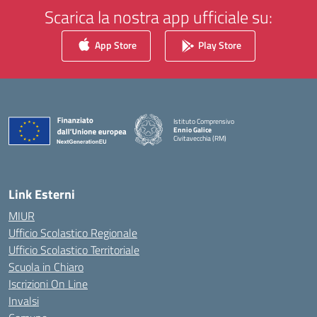
Scarica la nostra app ufficiale su:
App Store
Play Store
Istituto Comprensivo
Ennio Galice
Civitavecchia (RM)
— Visita la pagina iniziale della scuola
Link Esterni
MIUR
Ufficio Scolastico Regionale
Ufficio Scolastico Territoriale
Scuola in Chiaro
Iscrizioni On Line
Invalsi