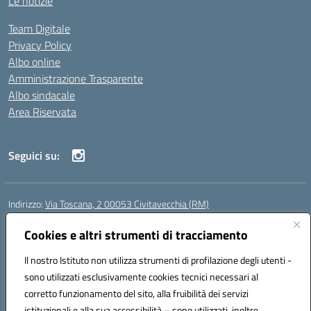
Le notizie
Team Digitale
Privacy Policy
Albo online
Amministrazione Trasparente
Albo sindacale
Area Riservata
Seguici su:
Indirizzo:
Via Toscana, 2 00053 Civitavecchia (RM)
Centralino:
076631482
Email:
rmic8b900g@istruzione.it
Posta elettronica certificata (PEC):
Cookies e altri strumenti di tracciamento
rmic8b900g@pec.istruzione.it
Codice fiscale: 91038380589
Il nostro Istituto non utilizza strumenti di profilazione degli utenti -
Codice meccanografico:
RMIC8B900G
sono utilizzati esclusivamente cookies tecnici necessari al
Codice Indice delle Pubbliche Amministrazioni (IPA): istsc_rmic8b900g
corretto funzionamento del sito, alla fruibilità dei servizi
Codice unico di fatturazione (CUF): UFP4NO
istituzionali e alla sua accessibilità – sono utilizzati, inoltre,