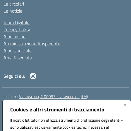
Le circolari
Le notizie
Team Digitale
Privacy Policy
Albo online
Amministrazione Trasparente
Albo sindacale
Area Riservata
Seguici su:
Indirizzo:
Via Toscana, 2 00053 Civitavecchia (RM)
Centralino:
076631482
Email:
rmic8b900g@istruzione.it
Posta elettronica certificata (PEC):
Cookies e altri strumenti di tracciamento
rmic8b900g@pec.istruzione.it
Codice fiscale: 91038380589
Il nostro Istituto non utilizza strumenti di profilazione degli utenti -
Codice meccanografico:
RMIC8B900G
sono utilizzati esclusivamente cookies tecnici necessari al