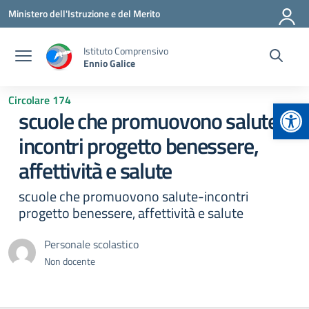
Vai ai contenuti
Vai al menu di navigazione
Vai al footer
Ministero dell'Istruzione e del Merito
Istituto Comprensivo
Ennio Galice
Circolare 174
Apr
scuole che promuovono salute-
incontri progetto benessere,
affettività e salute
scuole che promuovono salute-incontri
progetto benessere, affettività e salute
Personale scolastico
Non docente